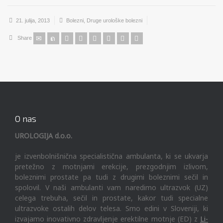
21. julija, 2013
Bolezni
,
Druge urološke bolezni
Share
O nas
UROLOGIJA d.o.o.
je izvenbolnišnična specialistična ambulanta, ki se ukvarja
pretežno z motnjami erekcije, prezgodnjim izlivom,
boleznimi prostate pa tudi z drugimi boleznimi sečil in
spolovil. V naši ambulanti vam naredimo ultrazvok (UZ)
celega trebuha, sečil in prostate, kakor tudi specialne
ultrazvoke ostalih delov telesa. Smo edini v Sloveniji, ki
izvajamo inovativno zdravljenje erektilne motnje (ED) z
Li-