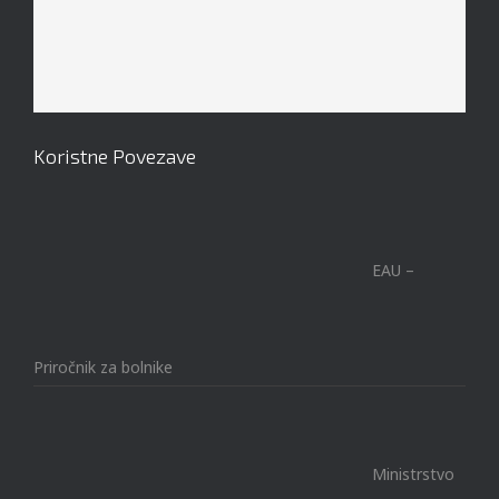
Koristne Povezave
EAU –
Priročnik za bolnike
Ministrstvo