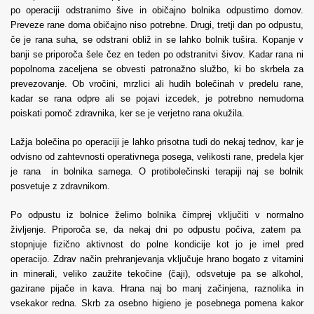
po operaciji odstranimo šive in običajno bolnika odpustimo domov.
Preveze rane doma običajno niso potrebne. Drugi, tretji dan po odpustu,
če je rana suha, se odstrani obliž in se lahko bolnik tušira. Kopanje v
banji se priporoča šele čez en teden po odstranitvi šivov. Kadar rana ni
popolnoma zaceljena se obvesti patronažno službo, ki bo skrbela za
prevezovanje. Ob vročini, mrzlici ali hudih bolečinah v predelu rane,
kadar se rana odpre ali se pojavi izcedek, je potrebno nemudoma
poiskati pomoč zdravnika, ker se je verjetno rana okužila.
Lažja bolečina po operaciji je lahko prisotna tudi do nekaj tednov, kar je
odvisno od zahtevnosti operativnega posega, velikosti rane, predela kjer
je rana in bolnika samega. O protibolečinski terapiji naj se bolnik
posvetuje z zdravnikom.
Po odpustu iz bolnice želimo bolnika čimprej vključiti v normalno
življenje. Priporoča se, da nekaj dni po odpustu počiva, zatem pa
stopnjuje fizično aktivnost do polne kondicije kot jo je imel pred
operacijo. Zdrav način prehranjevanja vključuje hrano bogato z vitamini
in minerali, veliko zaužite tekočine (čaji), odsvetuje pa se alkohol,
gazirane pijače in kava. Hrana naj bo manj začinjena, raznolika in
vsekakor redna. Skrb za osebno higieno je posebnega pomena kakor