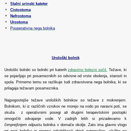
Stalni urinski kateter
Cistostoma
Nefrostoma
Urostoma
Pooperativna nega bolnika
Urološki bolnik
Urološki bolniki so bolniki pri katerih
zdravimo bolezni sečil.
Težave, ki
se pojavljajo pri posameznikih so odvisne od vrste obolenja, starosti in
spola. Primerno temu se razlikuje tudi zdravstvena nega bolnika, ki se
prilagaja težavam posameznika.
Najpogostejše težave uroloških bolnikov so težave z mokrenjem.
Bolnikom, ki iz različnih vzrokov ne morejo na vodo po naravni poti, se
skuša z operativnimi posegi ali drugimi terapevtskimi postopki
omogočiti odvajanje vode. V zadnjih letih si prizadevamo k
čimprejšnjem odpustu bolnika v domače okolje. Zato ima glavno vlogo
pri negi bolnika in njegovi rehabilitaciji obisk patronažne službe na