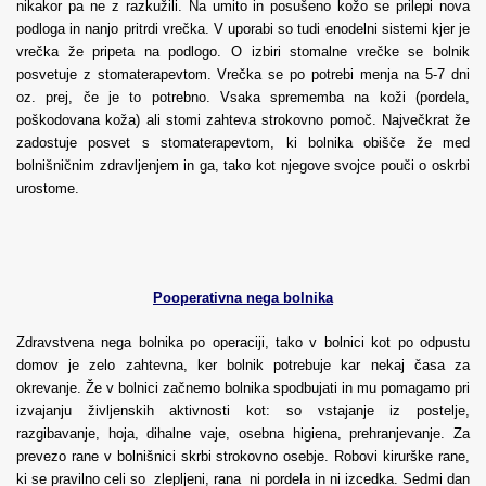
nikakor pa ne z razkužili. Na umito in posušeno kožo se prilepi nova
podloga in nanjo pritrdi vrečka. V uporabi so tudi enodelni sistemi kjer je
vrečka že pripeta na podlogo. O izbiri stomalne vrečke se bolnik
posvetuje z stomaterapevtom. Vrečka se po potrebi menja na 5-7 dni
oz. prej, če je to potrebno. Vsaka sprememba na koži (pordela,
poškodovana koža) ali stomi zahteva strokovno pomoč. Največkrat že
zadostuje posvet s stomaterapevtom, ki bolnika obišče že med
bolnišničnim zdravljenjem in ga, tako kot njegove svojce pouči o oskrbi
urostome.
Pooperativna nega bolnika
Zdravstvena nega bolnika po operaciji, tako v bolnici kot po odpustu
domov je zelo zahtevna, ker bolnik potrebuje kar nekaj časa za
okrevanje. Že v bolnici začnemo bolnika spodbujati in mu pomagamo pri
izvajanju življenskih aktivnosti kot: so vstajanje iz postelje,
razgibavanje, hoja, dihalne vaje, osebna higiena, prehranjevanje. Za
prevezo rane v bolnišnici skrbi strokovno osebje. Robovi kirurške rane,
ki se pravilno celi so zlepljeni, rana ni pordela in ni izcedka. Sedmi dan