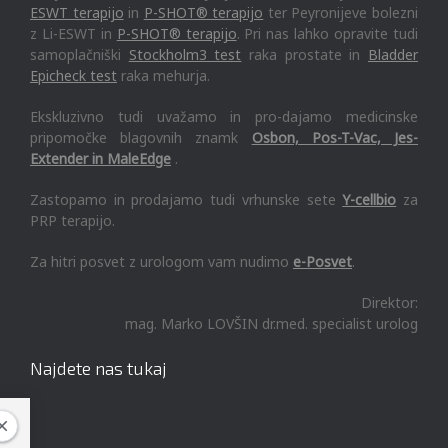
ESWT terapijo
in
P-SHOT® terapijo
ter Peyronijeve bolezni
z Li-ESWT in
P-SHOT® terapijo
. Pri nas lahko opravite tudi
samoplačniški
Stockholm3 test
raka prostate in
Bladder
Epicheck test
raka mehurja.
Ekskluzivno tudi uvažamo in pro-dajamo medicinske
pripomočke blagovnih znamk
Osbon, Pos-T-Vac, Jes-
Extender in MaleEdge
.
Zastopamo in prodajamo tudi vrhunske sete
Y-cellbio
za
PRP terapijo.
Za hitri posvet z urologom vam nudimo
e-Posvet
.
Direktor:
mag. Marko LOVŠIN dr.med. specialist urolog
Najdete nas tukaj