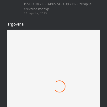
P-SHOT® / PRIAPUS SHOT® / PRP terapija
erektilne motnje
15. aprila, 2023
Trgovina
Mach 1 Obroček #8