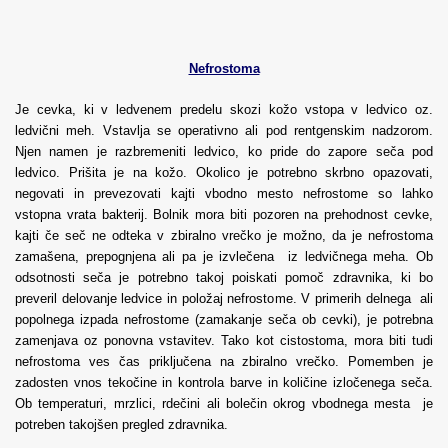
Nefrostoma
Je cevka, ki v ledvenem predelu skozi kožo vstopa v ledvico oz.
ledvični meh. Vstavlja se operativno ali pod rentgenskim nadzorom.
Njen namen je razbremeniti ledvico, ko pride do zapore seča pod
ledvico. Prišita je na kožo. Okolico je potrebno skrbno opazovati,
negovati in prevezovati kajti vbodno mesto nefrostome so lahko
vstopna vrata bakterij. Bolnik mora biti pozoren na prehodnost cevke,
kajti če seč ne odteka v zbiralno vrečko je možno, da je nefrostoma
zamašena, prepognjena ali pa je izvlečena iz ledvičnega meha. Ob
odsotnosti seča je potrebno takoj poiskati pomoč zdravnika, ki bo
preveril delovanje ledvice in položaj nefrostome. V primerih delnega ali
popolnega izpada nefrostome (zamakanje seča ob cevki), je potrebna
zamenjava oz ponovna vstavitev. Tako kot cistostoma, mora biti tudi
nefrostoma ves čas priključena na zbiralno vrečko. Pomemben je
zadosten vnos tekočine in kontrola barve in količine izločenega seča.
Ob temperaturi, mrzlici, rdečini ali bolečin okrog vbodnega mesta je
potreben takojšen pregled zdravnika.