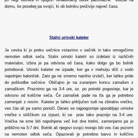
domu, še posebej pa svojci, ki ob bolniku preživijo največ časa.
Stalni urinski kateter
Je cevka ki jo preko sečnice vstavimo v sečnik in tako
omogočimo
nemoten odtok seča. Stalni urinski katetri so izdelani iz različnih
materialov, izbira je pa odvisna od časa, kako dolgo ga bo bolnik
potreboval. Urinski kateter ne izpade, ker ga v mehurju drži z vodo
napolnjen balonček. Zato ga ne smemo nasilno izvleči, ker lahko pride
do poškodbe sečnice. Običajno je na zunanjem koncu zamašen z
zamaškom. Praznimo ga na 3-4 ure, oz. po potrebi pogosteje, kar je
odvisno od količine seča. Če zamašek pade na tla ga je potrebno
zamenjati z novim. Kateter je lahko priključen tudi na zbiralno vrečko,
ves čas ali pa samo
ponoči. Danes se najpogosteje uporabljajo urinske
vrečke s stiščkom za izpust, ki se prav tako praznijo na 3-4 ure.
Vrečka ne sme biti napolnjena več kot dve tretini, zamenjamo pa jo
približno na 5-7 dni. Bolnik ali njegovi svojci morajo biti ves čas pozorni
na nemoten odtok seča. Opazovati je potrebno barvo in količino