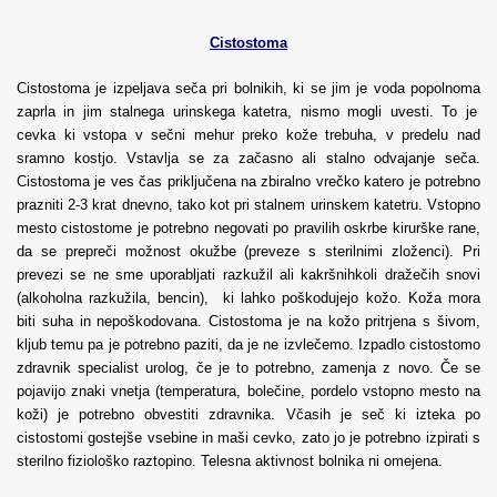
Cistostoma
Cistostoma je izpeljava seča pri bolnikih, ki se jim je voda popolnoma
zaprla in jim stalnega urinskega katetra, nismo mogli uvesti. To je
cevka ki vstopa v sečni mehur preko kože trebuha, v predelu nad
sramno kostjo. Vstavlja se za začasno ali stalno odvajanje seča.
Cistostoma je ves čas priključena na zbiralno vrečko katero je potrebno
prazniti 2-3 krat dnevno, tako kot pri stalnem urinskem katetru. Vstopno
mesto cistostome je potrebno negovati po pravilih oskrbe kirurške rane,
da se prepreči možnost okužbe (preveze s sterilnimi zloženci). Pri
prevezi se ne sme uporabljati razkužil ali kakršnihkoli dražečih snovi
(alkoholna razkužila, bencin), ki lahko poškodujejo kožo. Koža mora
biti suha in nepoškodovana. Cistostoma je na kožo pritrjena s šivom,
kljub temu pa je potrebno paziti, da je ne izvlečemo. Izpadlo cistostomo
zdravnik specialist urolog, če je to potrebno, zamenja z novo. Če se
pojavijo znaki vnetja (temperatura, bolečine, pordelo vstopno mesto na
koži) je potrebno obvestiti zdravnika. Včasih je seč ki izteka po
cistostomi gostejše vsebine in maši cevko, zato jo je potrebno izpirati s
sterilno fiziološko raztopino. Telesna aktivnost bolnika ni omejena.