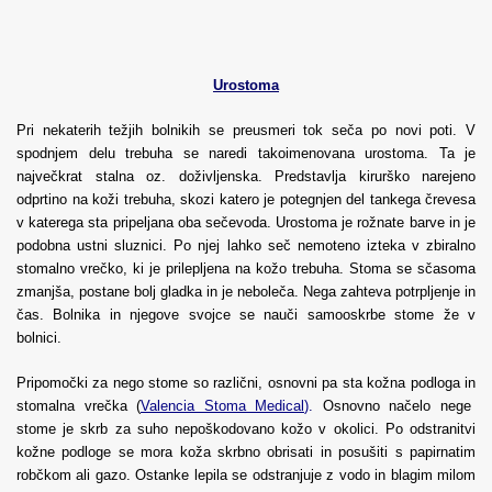
Urostoma
Pri nekaterih težjih bolnikih se preusmeri tok seča po novi poti. V
spodnjem delu trebuha se naredi takoimenovana urostoma. Ta je
največkrat stalna oz. doživljenska. Predstavlja kirurško narejeno
odprtino na koži trebuha, skozi katero je potegnjen del tankega črevesa
v katerega sta pripeljana oba sečevoda. Urostoma je rožnate barve in je
podobna ustni sluznici. Po njej lahko seč nemoteno izteka v zbiralno
stomalno vrečko, ki je prilepljena na kožo trebuha. Stoma se sčasoma
zmanjša, postane bolj gladka in je neboleča. Nega zahteva potrpljenje in
čas. Bolnika in njegove svojce se nauči samooskrbe stome že v
bolnici.
Pripomočki za nego stome so različni, osnovni pa sta kožna podloga in
stomalna vrečka (
Valencia Stoma Medical
)
.
Osnovno načelo nege
stome je skrb za suho nepoškodovano kožo v okolici. Po odstranitvi
kožne podloge se mora koža skrbno obrisati in posušiti s papirnatim
robčkom ali gazo. Ostanke lepila se odstranjuje z vodo in blagim milom