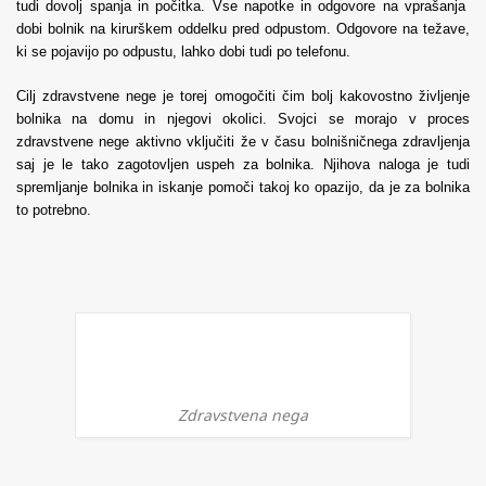
tudi dovolj spanja in počitka. Vse napotke in odgovore na vprašanja
dobi bolnik na kirurškem oddelku pred odpustom. Odgovore na težave,
ki se pojavijo po odpustu, lahko dobi tudi po telefonu.
Cilj zdravstvene nege je torej omogočiti čim bolj kakovostno življenje
bolnika na domu in njegovi okolici. Svojci se morajo v proces
zdravstvene nege aktivno vključiti že v času bolnišničnega zdravljenja
saj je le tako zagotovljen uspeh za bolnika. Njihova naloga je tudi
spremljanje bolnika in iskanje pomoči takoj ko opazijo, da je za bolnika
to potrebno.
Zdravstvena nega