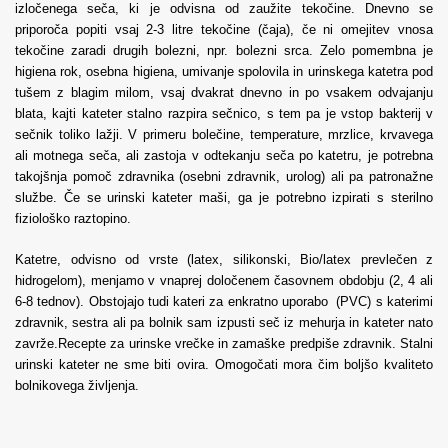
izločenega seča, ki je odvisna od zaužite tekočine. Dnevno se
priporoča popiti vsaj 2-3 litre tekočine (čaja), če ni omejitev vnosa
tekočine zaradi drugih bolezni, npr. bolezni srca. Zelo pomembna je
higiena rok, osebna higiena, umivanje spolovila in
urinskega katetra pod
tušem z blagim milom, vsaj dvakrat dnevno in po vsakem odvajanju
blata, kajti kateter stalno razpira sečnico, s tem pa je vstop bakterij v
sečnik toliko lažji. V primeru bolečine, temperature, mrzlice, krvavega
ali motnega seča, ali zastoja v odtekanju seča po katetru, je potrebna
takojšnja pomoč zdravnika (osebni zdravnik, urolog) ali pa patronažne
službe. Če se urinski kateter maši, ga je potrebno izpirati s sterilno
fiziološko raztopino.
Katetre, odvisno od vrste (latex, silikonski, Bio/latex prevlečen z
hidrogelom), menjamo v vnaprej določenem časovnem obdobju (2, 4 ali
6-8 tednov).
Obstojajo tudi kateri za enkratno uporabo (PVC) s katerimi
zdravnik, sestra ali pa bolnik sam izpusti seč iz mehurja in kateter nato
zavrže.
Recepte za urinske vrečke in zamaške predpiše zdravnik. Stalni
urinski kateter ne sme biti ovira. Omogočati mora čim boljšo kvaliteto
bolnikovega življenja.