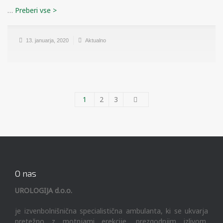
…
13. januarja, 2020
Aktualno
1
2
3
O nas
UROLOGIJA d.o.o.
je izvenbolnišnična specialistična ambulanta, ki se ukvarja
pretežno z motnjami erekcije, prezgodnjim izlivom,