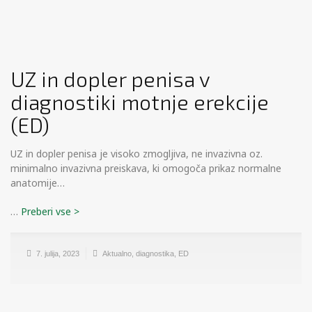
UZ in dopler penisa v
diagnostiki motnje erekcije
(ED)
UZ in dopler penisa je visoko zmogljiva, ne invazivna oz.
minimalno invazivna preiskava, ki omogoča prikaz normalne
anatomije…
…
7. julija, 2023
Aktualno
,
diagnostika
,
ED