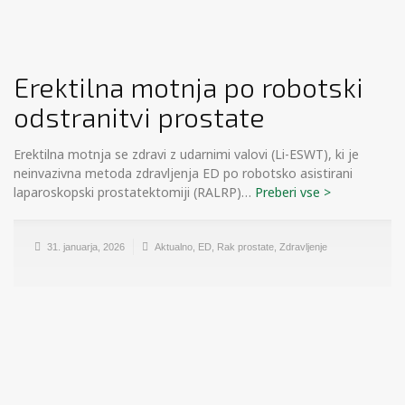
Erektilna motnja po robotski
odstranitvi prostate
Erektilna motnja se zdravi z udarnimi valovi (Li-ESWT), ki je
neinvazivna metoda zdravljenja ED po robotsko asistirani
laparoskopski prostatektomiji (RALRP)…
31. januarja, 2026
Aktualno
,
ED
,
Rak prostate
,
Zdravljenje