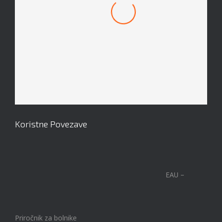
Mach 1 Obroček #8
Koristne Povezave
EAU –
Priročnik za bolnike