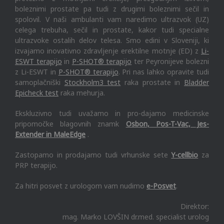
boleznimi prostate pa tudi z drugimi boleznimi sečil in
spolovil. V naši ambulanti vam naredimo ultrazvok (UZ)
celega trebuha, sečil in prostate, kakor tudi specialne
ultrazvoke ostalih delov telesa. Smo edini v Sloveniji, ki
izvajamo inovativno zdravljenje erektilne motnje (ED) z
Li-
ESWT terapijo
in
P-SHOT® terapijo
ter Peyronijeve bolezni
z Li-ESWT in
P-SHOT® terapijo
. Pri nas lahko opravite tudi
samoplačniški
Stockholm3 test
raka prostate in
Bladder
Epicheck test
raka mehurja.
Ekskluzivno tudi uvažamo in pro-dajamo medicinske
pripomočke blagovnih znamk
Osbon, Pos-T-Vac, Jes-
Extender in MaleEdge
.
Zastopamo in prodajamo tudi vrhunske sete
Y-cellbio
za
PRP terapijo.
Za hitri posvet z urologom vam nudimo
e-Posvet
.
Direktor:
mag. Marko LOVŠIN dr.med. specialist urolog