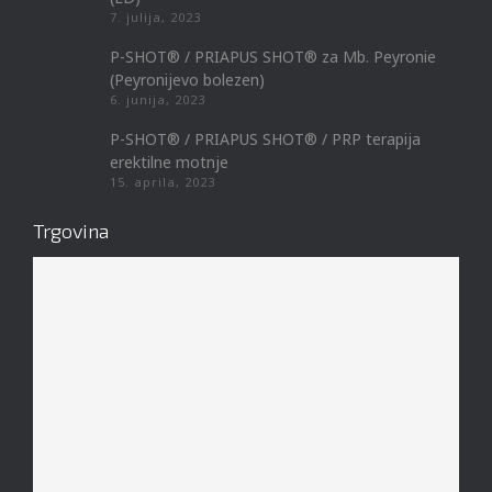
7. julija, 2023
P-SHOT® / PRIAPUS SHOT® za Mb. Peyronie
(Peyronijevo bolezen)
6. junija, 2023
P-SHOT® / PRIAPUS SHOT® / PRP terapija
erektilne motnje
15. aprila, 2023
Trgovina