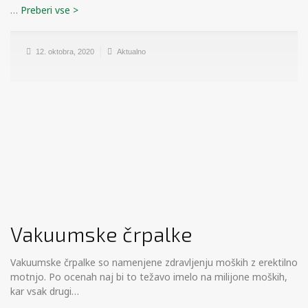
…
12. oktobra, 2020
Aktualno
Vakuumske črpalke
Vakuumske črpalke so namenjene zdravljenju moških z erektilno
motnjo. Po ocenah naj bi to težavo imelo na milijone moških,
kar vsak drugi…