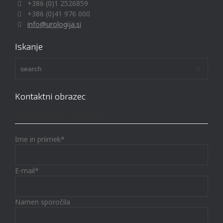
+386 (0)1 2526859
+386 (0)41 976 000
info@urologija.si
Iskanje
Kontaktni obrazec
Kontaktni obrazec
Ime in priimek*
E-mail*
Namen sporočila