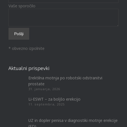
Vaše sporočilo
* obvezno izpolnite
Aktualni prispevki
Erektilna motnja po robotski odstranitvi
prostate
31. januarja, 2026
Li-ESWT – za boljšo erekcijo
11. septembra, 2025
UZ in dopler penisa v diagnostiki motnje erekcije
(ED)