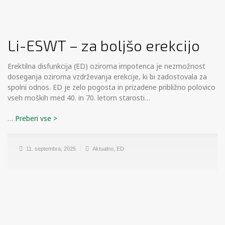
Li-ESWT – za boljšo erekcijo
Erektilna disfunkcija (ED) oziroma impotenca je nezmožnost
doseganja oziroma vzdrževanja erekcije, ki bi zadostovala za
spolni odnos. ED je zelo pogosta in prizadene približno polovico
vseh moških med 40. in 70. letom starosti…
…
11. septembra, 2025
Aktualno
,
ED