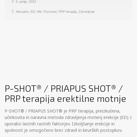
6. junija, 2023
Aktualno
,
ED
,
Mb. Peyronei
,
PRP terapija
,
Zdravljenje
P-SHOT® / PRIAPUS SHOT® /
PRP terapija erektilne motnje
P-SHOT® / PRIAPUS SHOT® je PRP terapija, preizkušena,
učinkovita in naravna metoda zdravljenja motenj erekcije (ED) z
uporabo lastnih rastnih faktorjev. Izboljšanje erekcije in
spolnosti je omogočeno brez zdravil in kirurških postopkov.