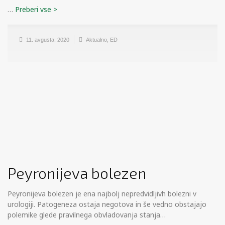
…
11. avgusta, 2020
Aktualno
,
ED
Peyronijeva bolezen
Peyronijeva bolezen je ena najbolj nepredvidljivh bolezni v
urologiji. Patogeneza ostaja negotova in še vedno obstajajo
polemike glede pravilnega obvladovanja stanja…