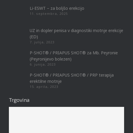
Li-ESWT – za boljšo erekcijo
11. septembra, 2025
UZ in dopler penisa v diagnostiki motnje erekcije
(ED)
7. julija, 2023
P-SHOT® / PRIAPUS SHOT® za Mb. Peyronie
(Peyronijevo bolezen)
6. junija, 2023
P-SHOT® / PRIAPUS SHOT® / PRP terapija
erektilne motnje
15. aprila, 2023
Trgovina