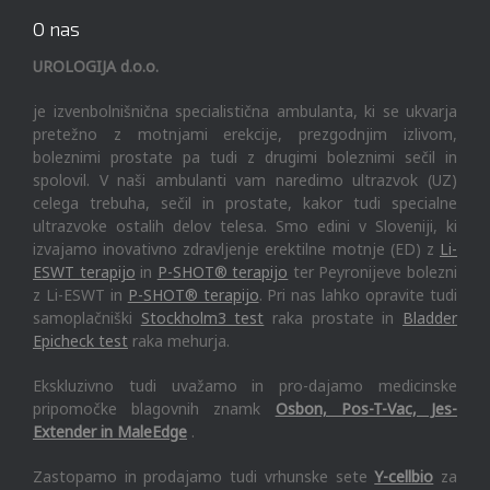
O nas
UROLOGIJA d.o.o.
je izvenbolnišnična specialistična ambulanta, ki se ukvarja
pretežno z motnjami erekcije, prezgodnjim izlivom,
boleznimi prostate pa tudi z drugimi boleznimi sečil in
spolovil. V naši ambulanti vam naredimo ultrazvok (UZ)
celega trebuha, sečil in prostate, kakor tudi specialne
ultrazvoke ostalih delov telesa. Smo edini v Sloveniji, ki
izvajamo inovativno zdravljenje erektilne motnje (ED) z
Li-
ESWT terapijo
in
P-SHOT® terapijo
ter Peyronijeve bolezni
z Li-ESWT in
P-SHOT® terapijo
. Pri nas lahko opravite tudi
samoplačniški
Stockholm3 test
raka prostate in
Bladder
Epicheck test
raka mehurja.
Ekskluzivno tudi uvažamo in pro-dajamo medicinske
pripomočke blagovnih znamk
Osbon, Pos-T-Vac, Jes-
Extender in MaleEdge
.
Zastopamo in prodajamo tudi vrhunske sete
Y-cellbio
za