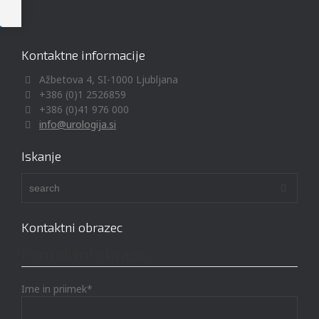
Kontaktne informacije
Ažbetova 4, SI-1000 Ljubljana
+386 (0)1 2526859
+386 (0)41 976 000
info@urologija.si
Iskanje
Kontaktni obrazec
Kontaktni obrazec
Ime in priimek*