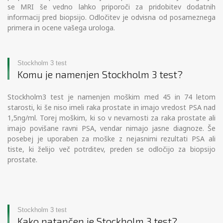
se MRI še vedno lahko priporoči za pridobitev dodatnih
informacij pred biopsijo. Odločitev je odvisna od posameznega
primera in ocene vašega urologa.
Stockholm 3 test
Komu je namenjen Stockholm 3 test?
Stockholm3 test je namenjen moškim med 45 in 74 letom
starosti, ki še niso imeli raka prostate in imajo vredost PSA nad
1,5ng/ml. Torej moškim
, ki so v nevarnosti za raka prostate ali
imajo povišane ravni PSA, vendar nimajo jasne diagnoze. Še
posebej je uporaben za moške z nejasnimi rezultati PSA ali
tiste, ki želijo več potrditev, preden se odločijo za biopsijo
prostate.
Stockholm 3 test
Kako natančen je Stockholm 3 test?