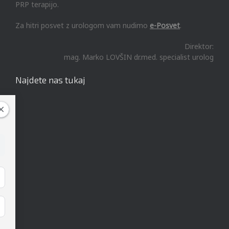
PRP terapijo.
Za hitri posvet z urologom vam nudimo
e-Posvet
.
Direktor:
mag. Marko LOVŠIN dr.med. specialist urolog
Najdete nas tukaj