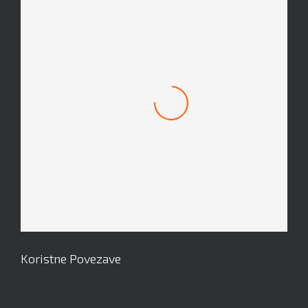
Mach 1 Obroček #8
Koristne Povezave