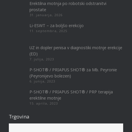
Erektilna motnja po robotski odstranitvi
prostate
31. januarja, 2026
Li-ESWT – za boljšo erekcijo
11. septembra, 2025
UZ in dopler penisa v diagnostiki motnje erekcije
(ED)
7. julija, 2023
P-SHOT® / PRIAPUS SHOT® za Mb. Peyronie
(Peyronijevo bolezen)
6. junija, 2023
P-SHOT® / PRIAPUS SHOT® / PRP terapija
erektilne motnje
15. aprila, 2023
Trgovina