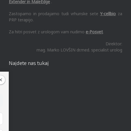
Extender in MaleEdge
.
Zastopamo in prodajamo tudi vrhunske sete
Y-cellbio
za
PRP terapijo.
Za hitri posvet z urologom vam nudimo
e-Posvet
.
Direktor:
mag. Marko LOVŠIN dr.med. specialist urolog
Najdete nas tukaj