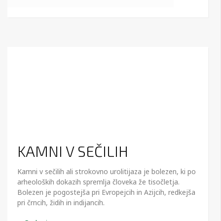
KAMNI V SEČILIH
Kamni v sečilih ali strokovno urolitijaza je bolezen, ki po
arheoloških dokazih spremlja človeka že tisočletja.
Bolezen je pogostejša pri Evropejcih in Azijcih, redkejša
pri črncih, židih in indijancih.