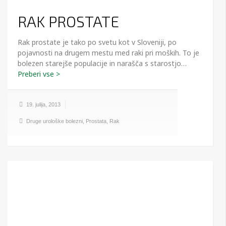
RAK PROSTATE
Rak prostate je tako po svetu kot v Sloveniji, po
pojavnosti na drugem mestu med raki pri moških. To je
bolezen starejše populacije in narašča s starostjo…
19. julija, 2013
Druge urološke bolezni
,
Prostata
,
Rak