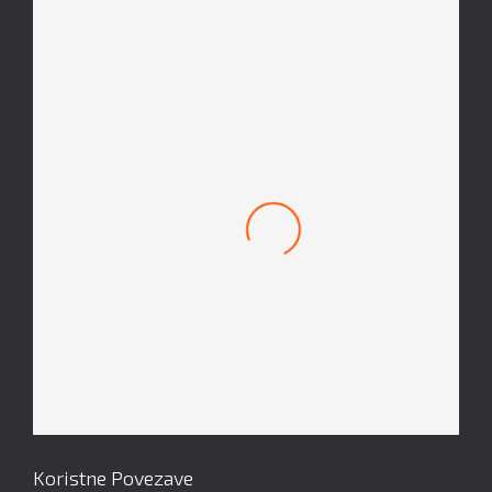
Mach 1 Obroček #8
Koristne Povezave