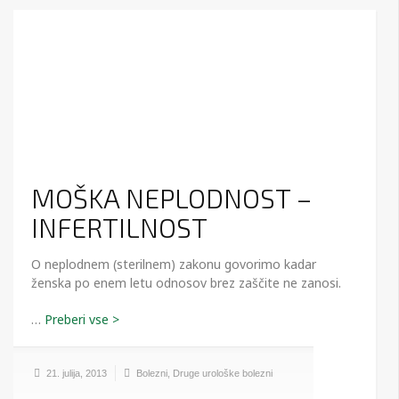
MOŠKA NEPLODNOST –
INFERTILNOST
O neplodnem (sterilnem) zakonu govorimo kadar
ženska po enem letu odnosov brez zaščite ne zanosi.
…
21. julija, 2013
Bolezni
,
Druge urološke bolezni