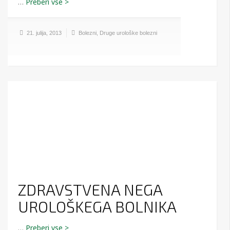
…
21. julija, 2013
Bolezni
,
Druge urološke bolezni
ZDRAVSTVENA NEGA
UROLOŠKEGA BOLNIKA
…