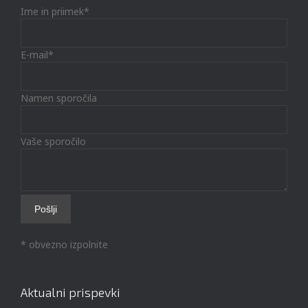
Ime in priimek*
E-mail*
Namen sporočila
Vaše sporočilo
* obvezno izpolnite
Aktualni prispevki