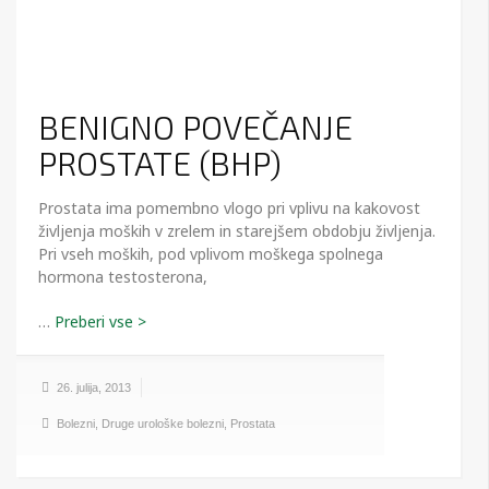
BENIGNO POVEČANJE
PROSTATE (BHP)
Prostata ima pomembno vlogo pri vplivu na kakovost
življenja moških v zrelem in starejšem obdobju življenja.
Pri vseh moških, pod vplivom moškega spolnega
hormona testosterona,
…
26. julija, 2013
Bolezni
,
Druge urološke bolezni
,
Prostata