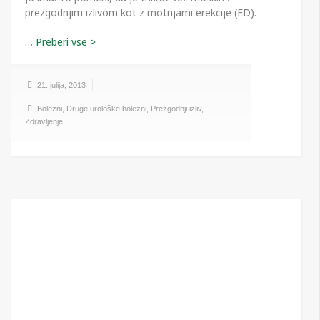
prezgodnjim izlivom kot z motnjami erekcije (ED).
…
21. julija, 2013
Bolezni
,
Druge urološke bolezni
,
Prezgodnji izliv
,
Zdravljenje