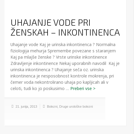
UHAJANJE VODE PRI
ŽENSKAH – INKONTINENCA
Uhajanje vode Kaj je urinska inkontinenca ? Normalna
fiziologija mehurja Spremembe povezane s staranjem
Kaj pa mlajše ženske ? Vrste urinske inkontinence
Zdravljenje inkontinence Nekaj uporabnih navodil Kaj je
urinska inkontinenca ? Uhajanje seča oz. urinska
inkontinenca je nesposobnost kontrole mokrenja, pri
čemer voda nekontrolirano uhaja po kapljicah ali v
celoti, tudi ko jo poskusimo …
21. junija, 2013
Bolezni
,
Druge urološke bolezni