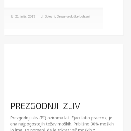
21. julija, 2013
Bolezni
,
Druge urološke bolezni
PREZGODNJI IZLIV
Prezgodnji izliv (PI) oziroma lat. Ejaculatio praecox, je
ena najpogostejih težav moških. Približno 30% moških
jo ima. To pomeni, da je trikrat več moških z