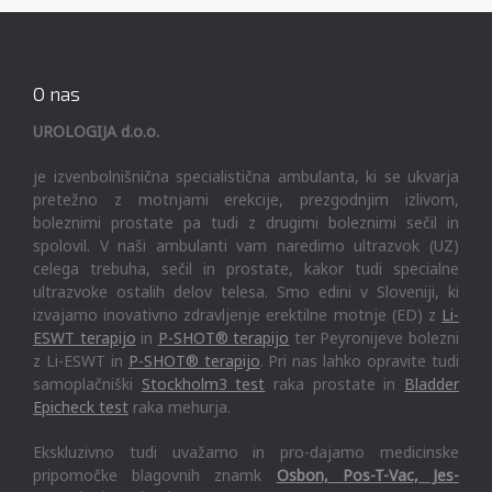
O nas
UROLOGIJA d.o.o.
je izvenbolnišnična specialistična ambulanta, ki se ukvarja
pretežno z motnjami erekcije, prezgodnjim izlivom,
boleznimi prostate pa tudi z drugimi boleznimi sečil in
spolovil. V naši ambulanti vam naredimo ultrazvok (UZ)
celega trebuha, sečil in prostate, kakor tudi specialne
ultrazvoke ostalih delov telesa. Smo edini v Sloveniji, ki
izvajamo inovativno zdravljenje erektilne motnje (ED) z
Li-
ESWT terapijo
in
P-SHOT® terapijo
ter Peyronijeve bolezni
z Li-ESWT in
P-SHOT® terapijo
. Pri nas lahko opravite tudi
samoplačniški
Stockholm3 test
raka prostate in
Bladder
Epicheck test
raka mehurja.
Ekskluzivno tudi uvažamo in pro-dajamo medicinske
pripomočke blagovnih znamk
Osbon, Pos-T-Vac, Jes-