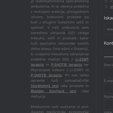
je izvenbolnišnična specialistična
+
ambulanta, ki se ukvarja pretežno
i
z motnjami erekcije, prezgodnjim
izlivom, boleznimi prostate pa
Iska
tudi z drugimi boleznimi sečil in
spolovil. V naši ambulanti vam
naredimo ultrazvok (UZ) celega
trebuha, sečil in prostate, kakor
Kont
tudi specialne ultrazvoke ostalih
delov telesa. Smo edini v Sloveniji,
Kon
ki izvajamo inovativno zdravljenje
erektilne motnje (ED) z
Li-ESWT
terapijo
in
P-SHOT® terapijo
ter
Ime 
Peyronijeve bolezni z Li-ESWT in
P-SHOT® terapijo
. Pri nas lahko
opravite tudi samoplačniški
E-ma
Stockholm3 test
raka prostate in
Bladder Epicheck test
raka
mehurja.
Name
Ekskluzivno tudi uvažamo in pro-
dajamo medicinske pripomočke
Vaše 