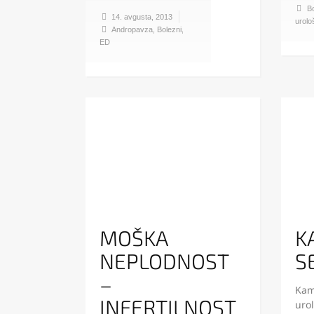
Bo
14. avgusta, 2013
urolo
Andropavza
,
Bolezni
,
ED
MOŠKA
K
NEPLODNOST
S
–
Kamn
INFERTILNOST
urol