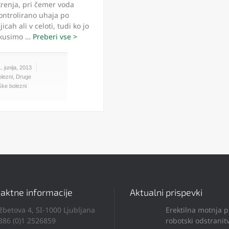
renja, pri čemer voda
ontrolirano uhaja po
jicah ali v celoti, tudi ko jo
kusimo …
. junija, 2013
lezni
,
Druge
ške bolezni
aktne informacije
Aktualni prispevki
žbetova 4, SI-1000 Ljubljana
Erektilna motnja 
386 (0)1 2526859
robotski odstranitv