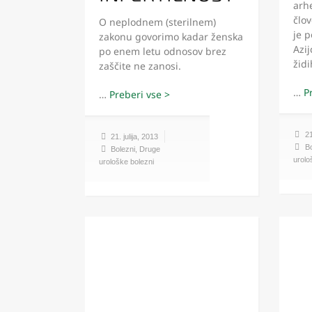
arh
člov
O neplodnem (sterilnem)
je p
zakonu govorimo kadar ženska
Azij
po enem letu odnosov brez
židi
zaščite ne zanosi.
…
…
21
21. julija, 2013
Bo
Bolezni
,
Druge
urolo
urološke bolezni