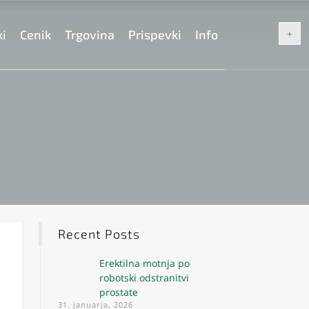
ki
Cenik
Trgovina
Prispevki
Info
Recent Posts
Erektilna motnja po
robotski odstranitvi
prostate
31. januarja, 2026