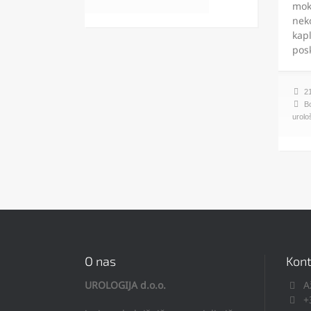
mok
nek
kapl
pos
21
Bo
urolo
O nas
Kont
UROLOGIJA d.o.o.
A
+