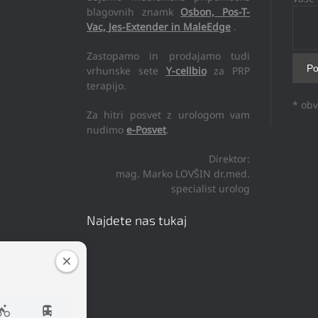
blagovnih znamk
Osbon, Pos-T-
Vac, Jes-Extender in MaleEdge
.
Zastopamo in prodajamo tudi
vrhunske sete
Y-cellbio
za PRP
terapijo.
* obv
Za hitri posvet z urologom vam
nudimo
e-Posvet
.
Direktor:
mag. Marko LOVŠIN dr.med.
specialist urolog
Najdete nas tukaj