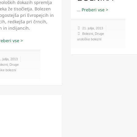
eoloških dokazih spremlja
eka že tisočletja. Bolezen
…
ogostejša pri Evropejcih in
cih, redkejša pri črncih,
h in indijancih.
21. julija, 2013
Bolezni
,
Druge
urološke bolezni
. julija, 2013
lezni
,
Druge
ške bolezni