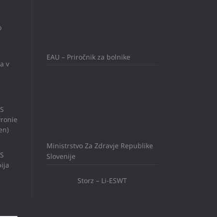
o
EAU – Priročnik za bolnike
a v
e
US
ronie
en)
Ministrstvo Za Zdravje Republike
US
Slovenije
ija
Storz – Li-ESWT