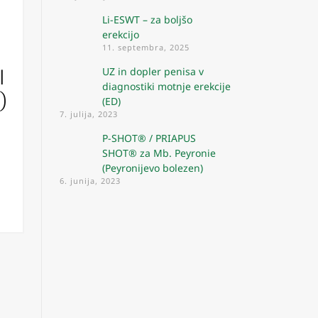
Li-ESWT – za boljšo
erekcijo
11. septembra, 2025
I
UZ in dopler penisa v
diagnostiki motnje erekcije
)
(ED)
7. julija, 2023
P-SHOT® / PRIAPUS
SHOT® za Mb. Peyronie
(Peyronijevo bolezen)
6. junija, 2023