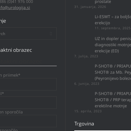
386 (0)41 976 000
prostate
31. januarja, 2026
nfo@urologija.si
Li-ESWT – za boljš
nje
erekcijo
11. septembra, 2025
UZ in dopler penis
diagnostiki motnj
aktni obrazec
erekcije (ED)
7. julija, 2023
taktni obrazec
P-SHOT® / PRIAP
SHOT® za Mb. Pey
in priimek*
(Peyronijevo bolez
6. junija, 2023
il*
P-SHOT® / PRIAP
SHOT® / PRP terap
erektilne motnje
15. aprila, 2023
n sporočila
Trgovina
sporočilo