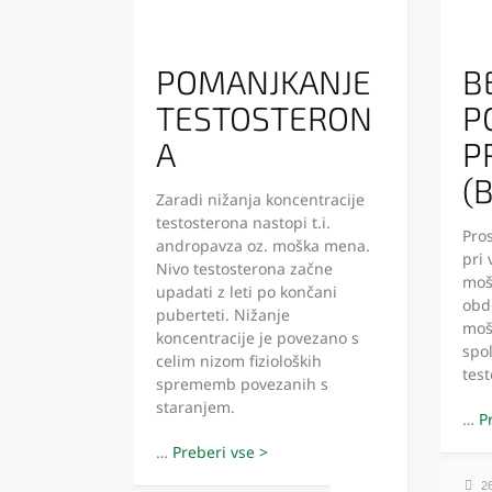
POMANJKANJE
B
TESTOSTERON
P
A
P
(
Zaradi nižanja koncentracije
testosterona nastopi t.i.
Pro
andropavza oz. moška mena.
pri 
Nivo testosterona začne
moš
upadati z leti po končani
obdo
puberteti. Nižanje
moš
koncentracije je povezano s
spo
celim nizom fizioloških
test
sprememb povezanih s
staranjem.
…
…
26