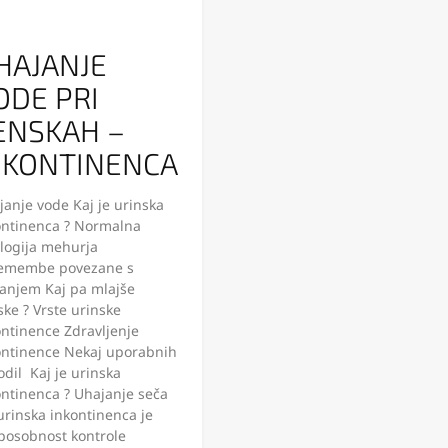
HAJANJE
ODE PRI
ENSKAH –
NKONTINENCA
janje vode Kaj je urinska
ontinenca ? Normalna
ologija mehurja
emembe povezane s
ranjem Kaj pa mlajše
ke ? Vrste urinske
ontinence Zdravljenje
ontinence Nekaj uporabnih
dil Kaj je urinska
ontinenca ? Uhajanje seča
urinska inkontinenca je
posobnost kontrole