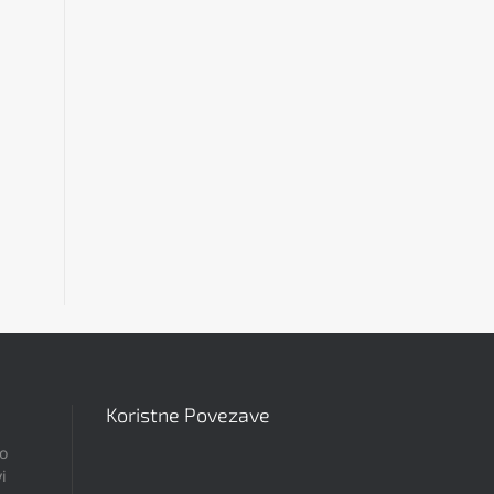
Koristne Povezave
po
i