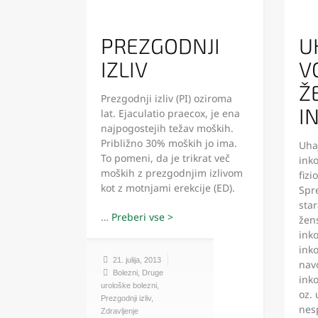
PREZGODNJI
U
IZLIV
V
Ž
Prezgodnji izliv (PI) oziroma
I
lat. Ejaculatio praecox, je ena
najpogostejih težav moških.
Približno 30% moških jo ima.
Uha
To pomeni, da je trikrat več
ink
moških z prezgodnjim izlivom
fizi
kot z motnjami erekcije (ED).
Spr
sta
…
žens
ink
ink
21. julija, 2013
navo
Bolezni
,
Druge
ink
urološke bolezni
,
oz. 
Prezgodnji izliv
,
nes
Zdravljenje