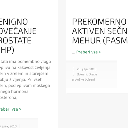
ENIGNO
PREKOMERNO
OVEČANJE
AKTIVEN SEČN
ROSTATE
MEHUR (PASM
BHP)
…
stata ima pomembno vlogo
vplivu na kakovost življenja
25. julija, 2013
kih v zrelem in starejšem
Bolezni
,
Druge
bju življenja. Pri vseh
urološke bolezni
kih, pod vplivom moškega
lnega hormona
osterona,
. julija, 2013