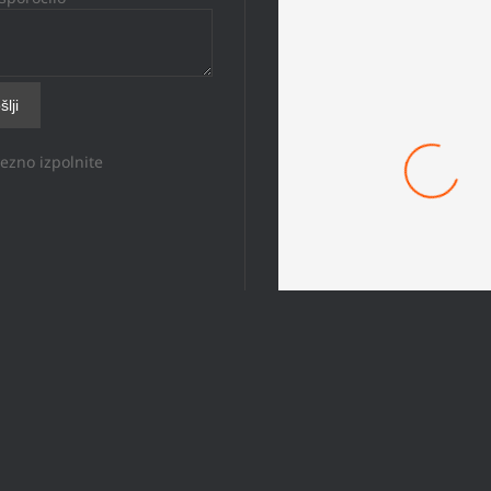
ezno izpolnite
Mach 1 Obroček #8