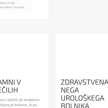
lezni
,
Druge
ške bolezni
,
Prostata
AMNI V
ZDRAVSTVEN
EČILIH
NEGA
UROLOŠKEGA
i v sečilih ali strokovno
BOLNIKA
itijaza je bolezen, ki po