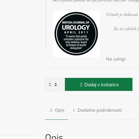
Učinek je dokazan
Za ta izdelek 
Na zalogi
MaleEdge Extra količina
Dodaj v košarico
Opis
Dodatne podrobnosti
Opis