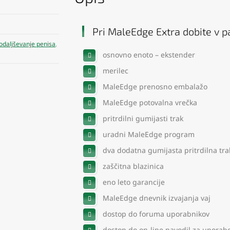
Pri MaleEdge Extra dobite v p
odaljševanje penisa
,
osnovno enoto – ekstender
merilec
MaleEdge prenosno embalažo
MaleEdge potovalna vrečka
pritrdilni gumijasti trak
uradni MaleEdge program
dva dodatna gumijasta pritrdilna tr
zaščitna blazinica
eno leto garancije
MaleEdge dnevnik izvajanja vaj
dostop do foruma uporabnikov
dostop do on-line navodil za uporab