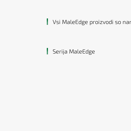
Vsi MaleEdge proizvodi so na
Serija MaleEdge