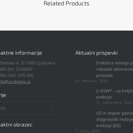
Related Products
aktne informacije
Aktualni prispevki
žbetova 4, SI-1000 Ljubljana
Erektilna motnja 
386 (0)1 2526859
robotski odstranitv
386 (0)41 976 000
prostate
31. januarja, 2026
nfo@urologija.si
Li-ESWT – za boljš
nje
erekcijo
11. septembra, 2025
UZ in dopler penis
diagnostiki motnj
aktni obrazec
erekcije (ED)
7. julija, 2023