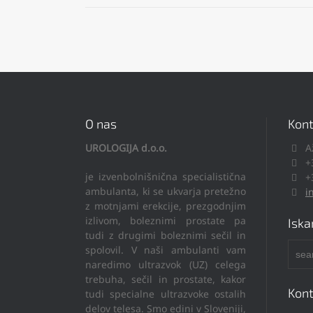
O nas
Kont
UROLOGIJA d.o.o.
A
+
je izvenbolnišnična specialistična
+
ambulanta, ki se ukvarja pretežno
i
z motnjami erekcije, prezgodnjim
izlivom, boleznimi prostate pa
Iska
tudi z drugimi boleznimi sečil in
spolovil. V naši ambulanti vam
naredimo ultrazvok (UZ) celega
trebuha, sečil in prostate, kakor
Kont
tudi specialne ultrazvoke ostalih
delov telesa. Smo edini v Sloveniji,