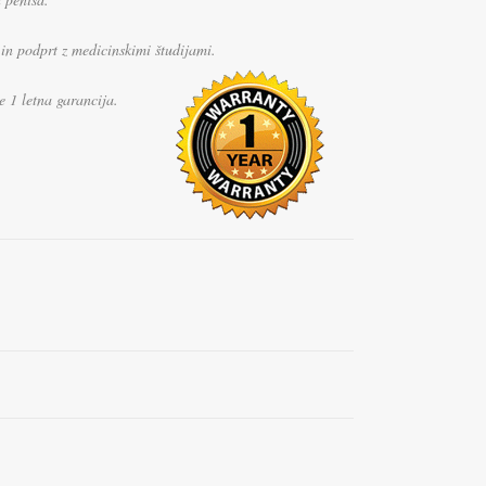
 in podprt
z medicinskimi študijami.
je 1 letna garancija.