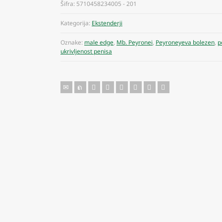
Šifra:
5710458234005 - 201
Kategorija:
Ekstenderji
Oznake:
male edge
,
Mb. Peyronei
,
Peyroneyeva bolezen
,
p
ukrivljenost penisa