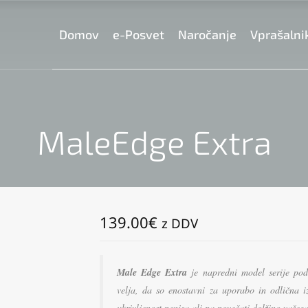
Domov
e-Posvet
Naročanje
Vprašalni
MaleEdge Extra
139.00
€
z DDV
Male Edge Extra
je napredni model serije pod
velja, da so enostavni za uporabo in odlična i
ukrivljenost penisa ali pa povečati dolžino vašeg