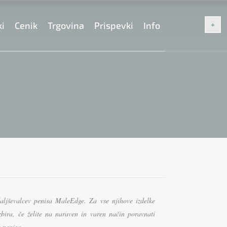
ki
Cenik
Trgovina
Prispevki
Info
aljševalcev penisa MaleEdge. Za vse njihove izdelke
zbira, če želite na naraven in varen način poravnati
a penisa.