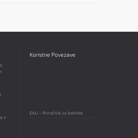
Koristne Povezave
po
i
o
EAU – Priročnik za bolnike
a v
e