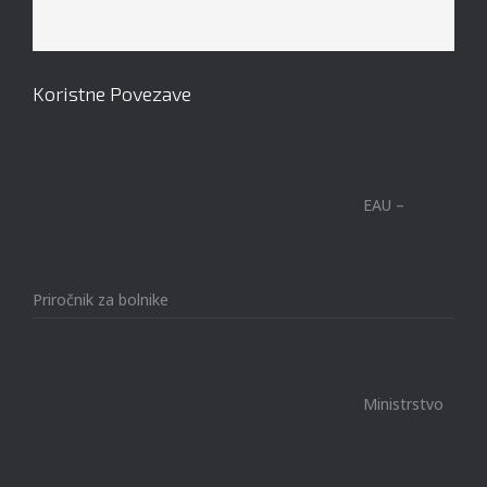
Koristne Povezave
EAU –
Priročnik za bolnike
Ministrstvo