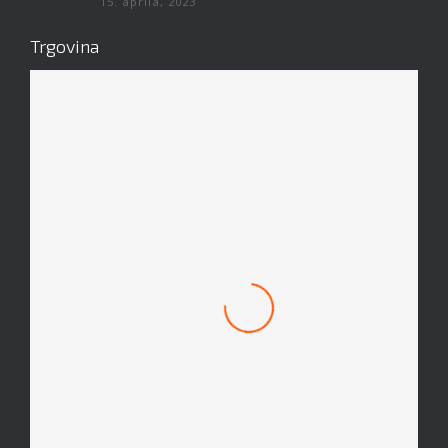
15. aprila, 2023
Trgovina
Mach 1 Obroček #8