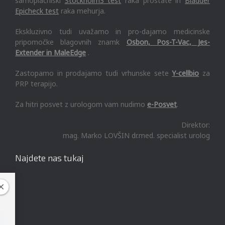
samoplačniški
Stockholm3 test
raka prostate in
Bladder
Epicheck test
raka mehurja.
Ekskluzivno tudi uvažamo in pro-dajamo medicinske
pripomočke blagovnih znamk
Osbon, Pos-T-Vac, Jes-
Extender in MaleEdge
.
Zastopamo in prodajamo tudi vrhunske sete
Y-cellbio
za
PRP terapijo.
Za hitri posvet z urologom vam nudimo
e-Posvet
.
Direktor:
mag. Marko LOVŠIN dr.med. specialist urolog
Najdete nas tukaj