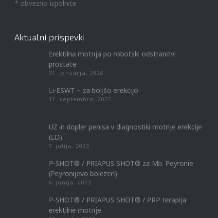
* obvezno izpolnite
Aktualni prispevki
Erektilna motnja po robotski odstranitvi
prostate
31. januarja, 2026
Li-ESWT – za boljšo erekcijo
11. septembra, 2025
UZ in dopler penisa v diagnostiki motnje erekcije
(ED)
7. julija, 2023
P-SHOT® / PRIAPUS SHOT® za Mb. Peyronie
(Peyronijevo bolezen)
6. junija, 2023
P-SHOT® / PRIAPUS SHOT® / PRP terapija
erektilne motnje