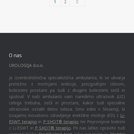
1
2
O nas
UROLOGIJA d.o.o.
je izvenbolnišnična specialistična ambulanta, ki se ukvarja
pretežno z motnjami erekcije, prezgodnjim izlivom,
boleznimi prostate pa tudi z drugimi boleznimi sečil in
spolovil. V naši ambulanti vam naredimo ultrazvok (UZ)
celega trebuha, sečil in prostate, kakor tudi specialne
ultrazvoke ostalih delov telesa. Smo edini v Sloveniji, ki
izvajamo inovativno zdravljenje erektilne motnje (ED) z
Li-
ESWT terapijo
in
P-SHOT® terapijo
ter Peyronijeve bolezni
z Li-ESWT in
P-SHOT® terapijo
. Pri nas lahko opravite tudi