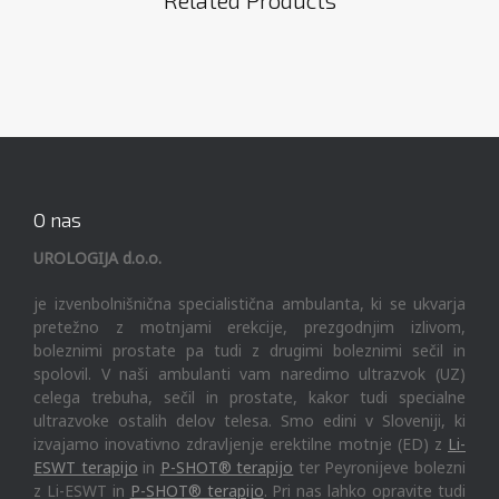
O nas
UROLOGIJA d.o.o.
je izvenbolnišnična specialistična ambulanta, ki se ukvarja
pretežno z motnjami erekcije, prezgodnjim izlivom,
boleznimi prostate pa tudi z drugimi boleznimi sečil in
spolovil. V naši ambulanti vam naredimo ultrazvok (UZ)
celega trebuha, sečil in prostate, kakor tudi specialne
ultrazvoke ostalih delov telesa. Smo edini v Sloveniji, ki
izvajamo inovativno zdravljenje erektilne motnje (ED) z
Li-
ESWT terapijo
in
P-SHOT® terapijo
ter Peyronijeve bolezni
z Li-ESWT in
P-SHOT® terapijo
. Pri nas lahko opravite tudi