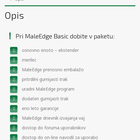
Opis
Pri MaleEdge Basic dobite v paketu:
osnovno enoto – ekstender
merilec
MaleEdge prenosno embalažo
pritrdilni gumijasti trak
uradni MaleEdge program
dodaten gumijasti trak
eno leto garancije
MaleEdge dnevnik izvajanja vaj
dostop do foruma uporabnikov
dostop do on-line navodil za uporabo