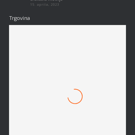
15. aprila, 2023
Trgovina
Mach 1 Obroček #8