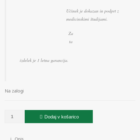
Učinek je dokazan in podprt
z
medicinskimi študijami.
Za
ta
izdelek je 1 letna garancija.
Na zalogi
MaleEdge Basic količina
Dodaj v košarico
Opis