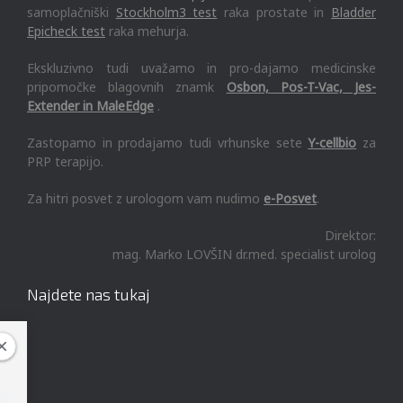
samoplačniški
Stockholm3 test
raka prostate in
Bladder
Epicheck test
raka mehurja.
Ekskluzivno tudi uvažamo in pro-dajamo medicinske
pripomočke blagovnih znamk
Osbon, Pos-T-Vac, Jes-
Extender in MaleEdge
.
Zastopamo in prodajamo tudi vrhunske sete
Y-cellbio
za
PRP terapijo.
Za hitri posvet z urologom vam nudimo
e-Posvet
.
Direktor:
mag. Marko LOVŠIN dr.med. specialist urolog
Najdete nas tukaj