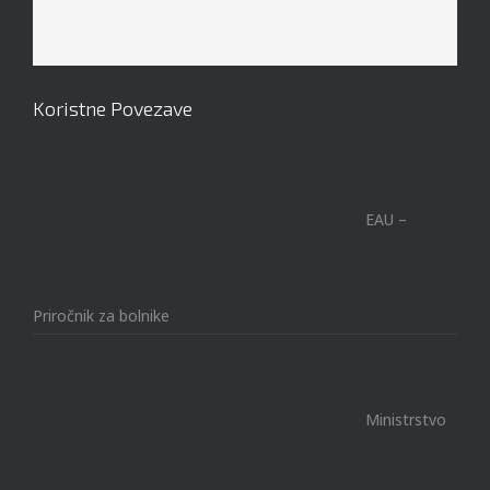
Koristne Povezave
EAU –
Priročnik za bolnike
Ministrstvo