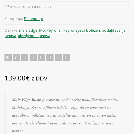
Šifra:
5710458233008 - 200
Kategorija:
Ekstenderji
Oznake:
male edge
,
Mb. Peyronei
,
Peyroneyeva bolezen
,
podaljševanje
penisa
,
ukrivljenost penisa
139.00
€
z DDV
Male Edge Basic
je osnovni model serije podaljševalcev penisa
MaleEdge. Za vse njihove izdelke velja, da so enostavni za
uporabo in odlična izbira, če želite na naraven in varen način
poravnati ukrivljenost penisa ali pa povečati dolžino vašega
penisa.