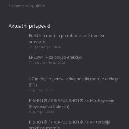
* obvezno izpolnite
Aktualni prispevki
Erektilna motnja po robotski odstranitvi
prostate
31. januarja, 2026
Li-ESWT – za boljšo erekcijo
11. septembra, 2025
UZ in dopler penisa v diagnostiki motnje erekcije
(ED)
7. julija, 2023
P-SHOT® / PRIAPUS SHOT® za Mb. Peyronie
(Peyronijevo bolezen)
6. junija, 2023
P-SHOT® / PRIAPUS SHOT® / PRP terapija
erektilne motnje