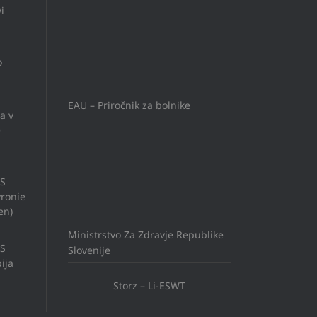
i
o
EAU – Priročnik za bolnike
a v
e
US
ronie
en)
Ministrstvo Za Zdravje Republike
US
Slovenije
ija
Storz – Li-ESWT