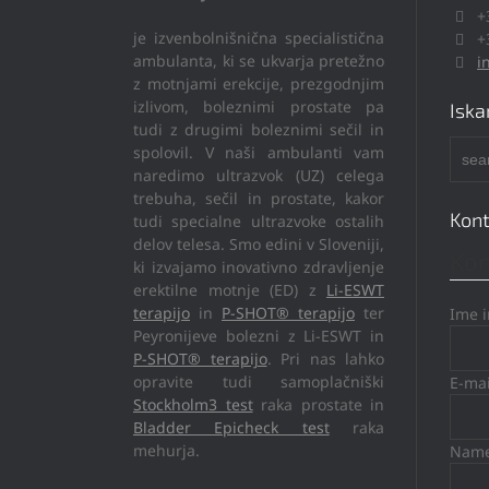
+
je izvenbolnišnična specialistična
+
ambulanta, ki se ukvarja pretežno
i
z motnjami erekcije, prezgodnjim
izlivom, boleznimi prostate pa
Iska
tudi z drugimi boleznimi sečil in
spolovil. V naši ambulanti vam
naredimo ultrazvok (UZ) celega
trebuha, sečil in prostate, kakor
Kont
tudi specialne ultrazvoke ostalih
delov telesa. Smo edini v Sloveniji,
Kon
ki izvajamo inovativno zdravljenje
erektilne motnje (ED) z
Li-ESWT
terapijo
in
P-SHOT® terapijo
ter
Ime 
Peyronijeve bolezni z Li-ESWT in
P-SHOT® terapijo
. Pri nas lahko
opravite tudi samoplačniški
E-ma
Stockholm3 test
raka prostate in
Bladder Epicheck test
raka
mehurja.
Name