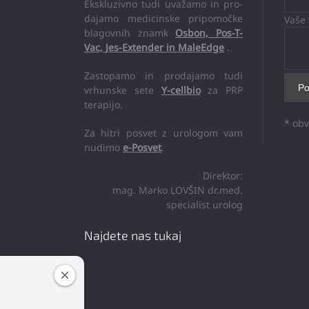
Ekskluzivno tudi uvažamo in pro-
dajamo medicinske pripomočke
Vaše 
blagovnih znamk
Osbon, Pos-T-
Vac, Jes-Extender in MaleEdge
.
Zastopamo in prodajamo tudi
vrhunske sete
Y-cellbio
za PRP
terapijo.
* obv
Za hitri posvet z urologom vam
nudimo
e-Posvet
.
Direktor:
mag. Marko LOVŠIN dr.med.
specialist urolog
Najdete nas tukaj