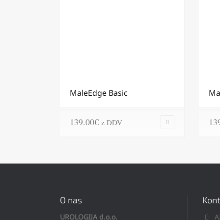
MaleEdge Basic
Ma
139.00
€
13
z DDV
O nas
Kont
UROLOGIJA d.o.o.
A