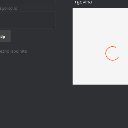
Trgovina
sporočilo
ezno izpolnite
Mach 1 Obroček #8