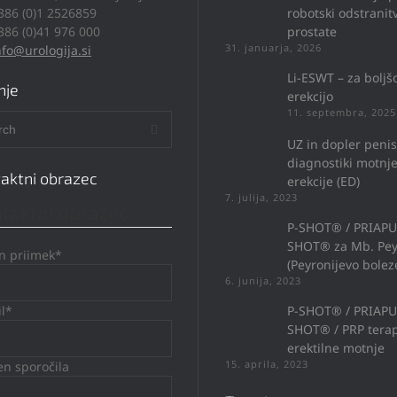
386 (0)1 2526859
robotski odstranitv
386 (0)41 976 000
prostate
31. januarja, 2026
nfo@urologija.si
Li-ESWT – za boljš
nje
erekcijo
11. septembra, 2025
UZ in dopler penis
diagnostiki motnj
aktni obrazec
erekcije (ED)
7. julija, 2023
taktni obrazec
P-SHOT® / PRIAP
SHOT® za Mb. Pey
in priimek*
(Peyronijevo bolez
6. junija, 2023
il*
P-SHOT® / PRIAP
SHOT® / PRP terap
erektilne motnje
15. aprila, 2023
n sporočila