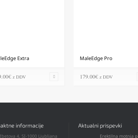
leEdge Extra
MaleEdge Pro
9.00
€
179.00
€
z DDV
z DDV
aktne informacije
Aktualni prispevki
žbetova 4, SI-1000 Ljubljana
Erektilna motnja 