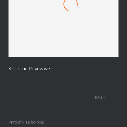
Mach 1 Obroček #8
Koristne Povezave
EAU –
Priročnik za bolnike