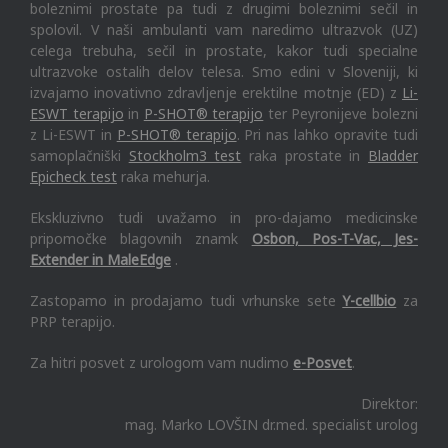
boleznimi prostate pa tudi z drugimi boleznimi sečil in
spolovil. V naši ambulanti vam naredimo ultrazvok (UZ)
celega trebuha, sečil in prostate, kakor tudi specialne
ultrazvoke ostalih delov telesa. Smo edini v Sloveniji, ki
izvajamo inovativno zdravljenje erektilne motnje (ED) z
Li-
ESWT terapijo
in
P-SHOT® terapijo
ter Peyronijeve bolezni
z Li-ESWT in
P-SHOT® terapijo
. Pri nas lahko opravite tudi
samoplačniški
Stockholm3 test
raka prostate in
Bladder
Epicheck test
raka mehurja.
Ekskluzivno tudi uvažamo in pro-dajamo medicinske
pripomočke blagovnih znamk
Osbon, Pos-T-Vac, Jes-
Extender in MaleEdge
.
Zastopamo in prodajamo tudi vrhunske sete
Y-cellbio
za
PRP terapijo.
Za hitri posvet z urologom vam nudimo
e-Posvet
.
Direktor:
mag. Marko LOVŠIN dr.med. specialist urolog