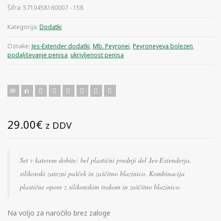
Šifra:
5710458160007 - 158
Kategorija:
Dodatki
Oznake:
Jes-Extender dodatki
,
Mb. Peyronei
,
Peyroneyeva bolezen
,
podaljševanje penisa
,
ukrivljenost penisa
29.00
€
z DDV
Set v katerem dobite: bel plastični prednji del Jes-Extenderja,
silikonski zatezni pašček in zaščitno blazinico. Kombinacija
plastične opore z silikonskim trakom in zaščitno blazinico.
Na voljo za naročilo brez zaloge