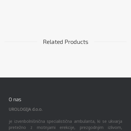
Related Products
O nas
UROLOGIJA d.o.o.
je izvenbolnišnična specialistična ambulanta, ki se ukvarja
pretežno z motnjami erekcije, prezgodnjim izlivom,