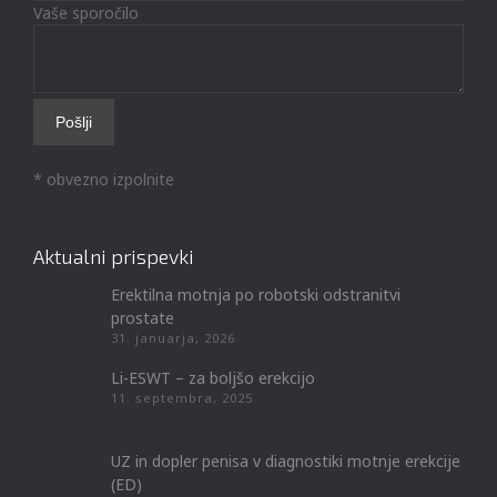
Vaše sporočilo
* obvezno izpolnite
Aktualni prispevki
Erektilna motnja po robotski odstranitvi
prostate
31. januarja, 2026
Li-ESWT – za boljšo erekcijo
11. septembra, 2025
UZ in dopler penisa v diagnostiki motnje erekcije
(ED)