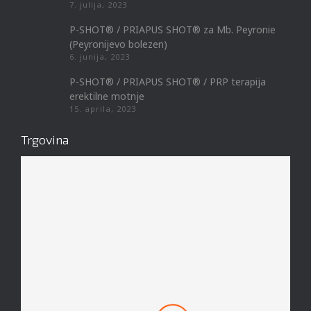
7. julija, 2023
P-SHOT® / PRIAPUS SHOT® za Mb. Peyronie
(Peyronijevo bolezen)
6. junija, 2023
P-SHOT® / PRIAPUS SHOT® / PRP terapija
erektilne motnje
15. aprila, 2023
Trgovina