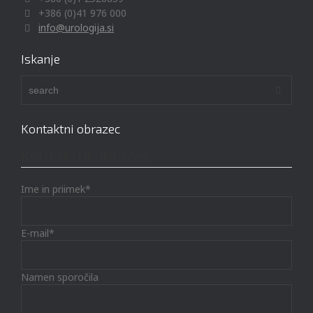
+386 (0)41 976 000
info@urologija.si
Iskanje
Kontaktni obrazec
Kontaktni obrazec
Ime in priimek*
E-mail*
Namen sporočila