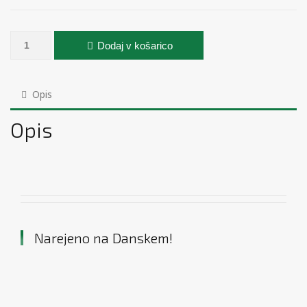
Jes-Extender prednji pritrdilni komplet - bel količina
Dodaj v košarico
Opis
Opis
Narejeno na Danskem!