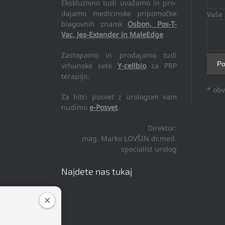
Ekskluzivno tudi uvažamo in pro-
dajamo medicinske pripomočke
Vaše 
blagovnih znamk
Osbon, Pos-T-
Vac, Jes-Extender in MaleEdge
.
Zastopamo in prodajamo tudi
vrhunske sete
Y-cellbio
za PRP
terapijo.
* obv
Za hitri posvet z urologom vam
nudimo
e-Posvet
.
Direktor:
mag. Marko LOVŠIN dr.med.
specialist urolog
Najdete nas tukaj