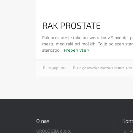
RAK PROSTATE
Rak prostate je tako po svetu kot v Sloveniji,
mestu med raki pri moških. To je bolezen star
starostjo…
19. julija, 2013
Druge urološke bolezni
,
Prostata
,
Rak
O nas
Kont
UROLOGIJA d.o.o.
A