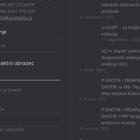
386 (0)1 2526859
robotski odstranitv
386 (0)41 976 000
prostate
31. januarja, 2026
nfo@urologija.si
Li-ESWT – za boljš
nje
erekcijo
11. septembra, 2025
UZ in dopler penis
diagnostiki motnj
aktni obrazec
erekcije (ED)
7. julija, 2023
taktni obrazec
P-SHOT® / PRIAP
SHOT® za Mb. Pey
in priimek*
(Peyronijevo bolez
6. junija, 2023
il*
P-SHOT® / PRIAP
SHOT® / PRP terap
erektilne motnje
15. aprila, 2023
n sporočila