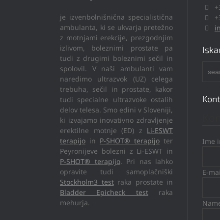
+
je izvenbolnišnična specialistična
+
ambulanta, ki se ukvarja pretežno
i
z motnjami erekcije, prezgodnjim
izlivom, boleznimi prostate pa
Iska
tudi z drugimi boleznimi sečil in
spolovil. V naši ambulanti vam
naredimo ultrazvok (UZ) celega
trebuha, sečil in prostate, kakor
Kont
tudi specialne ultrazvoke ostalih
delov telesa. Smo edini v Sloveniji,
Kon
ki izvajamo inovativno zdravljenje
erektilne motnje (ED) z
Li-ESWT
terapijo
in
P-SHOT® terapijo
ter
Ime 
Peyronijeve bolezni z Li-ESWT in
P-SHOT® terapijo
. Pri nas lahko
opravite tudi samoplačniški
E-ma
Stockholm3 test
raka prostate in
Bladder Epicheck test
raka
mehurja.
Name