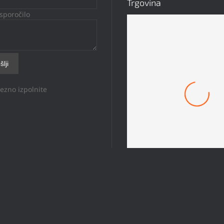
Trgovina
sporočilo
ezno izpolnite
Mach 1 Obroček #8