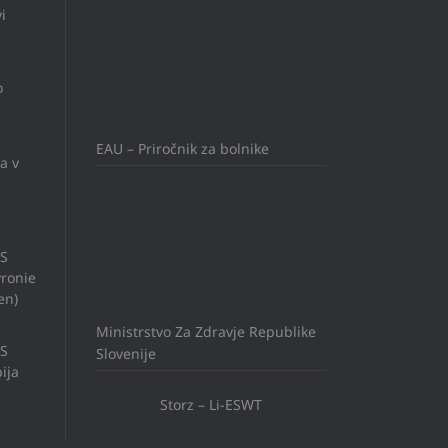
i
o
EAU – Priročnik za bolnike
a v
e
US
ronie
en)
Ministrstvo Za Zdravje Republike
US
Slovenije
ija
Storz – Li-ESWT