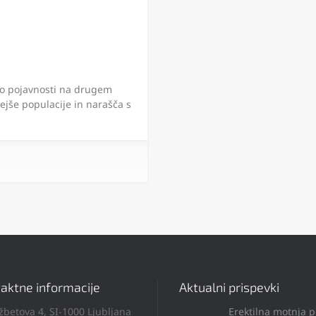
 po pojavnosti na drugem
ejše populacije in narašča s
aktne informacije
Aktualni prispevki
žbetova 4, SI-1000 Ljubljana
Erektilna motnja 