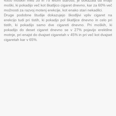
4500 moških med 35 in 75 letom starosti, je dokazala da imajo
moški, ki pokadijo več kot škatljico cigaret dnevno, kar za 60% več
možnosti za razvoj motenj erekcije, kot enako stari nekadilci.
Druge podobne študije dokazujejo škodljivi vpliv cigaret na
erekcijo tudi pri tistih, ki pokadjo pol škatljice dnevno in celo pri
tistih, ki pokadijo samo dve cigareti dnevno. Pri moških, ki
pokadijo do deset cigaret dnevno se v 27% pojavijo erektilne
motnje, pri enajst do dvajset cigaretah v 45% in pri več kot dvajset
cigaretah kar v 65%.