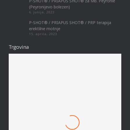
P-SHOT® / PRIAPUS SHOT® za Mb. Peyronie
(Peyronijevo bolezen)
6. junija, 2023
P-SHOT® / PRIAPUS SHOT® / PRP terapija
erektilne motnje
15. aprila, 2023
Trgovina