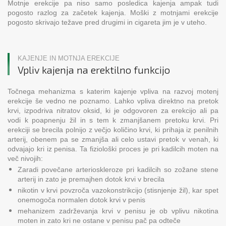
Motnje erekcije pa niso samo posledica kajenja ampak tudi
pogosto razlog za začetek kajenja. Moški z motnjami erekcije
pogosto skrivajo težave pred drugimi in cigareta jim je v uteho.
KAJENJE IN MOTNJA EREKCIJE
Vpliv kajenja na erektilno funkcijo
Točnega mehanizma s katerim kajenje vpliva na razvoj motenj
erekcije še vedno ne poznamo. Lahko vpliva direktno na pretok
krvi, izpodriva nitratov oksid, ki je odgovoren za erekcijo ali pa
vodi k poapnenju žil in s tem k zmanjšanem pretoku krvi. Pri
erekciji se brecila polnijo z večjo količino krvi, ki prihaja iz penilnih
arterij, obenem pa se zmanjša ali celo ustavi pretok v venah, ki
odvajajo kri iz penisa. Ta fiziološki proces je pri kadilcih moten na
več nivojih:
Zaradi povečane arterioskleroze pri kadilcih so zožane stene
arterij in zato je premajhen dotok krvi v brecila
nikotin v krvi povzroča vazokonstrikcijo (stisnjenje žil), kar spet
onemogoča normalen dotok krvi v penis
mehanizem zadrževanja krvi v penisu je ob vplivu nikotina
moten in zato kri ne ostane v penisu pač pa odteče