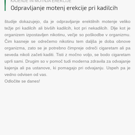
KAJENJE IN MOTNJA EREKCIJE
Odpravljanje motenj erekcije pri kadilcih
študije dokazujejo, da je odpravljanje erektilnih motenje veliko
težje pri kadilcih ali bivših kadilcih, kot pri nekadilcih. Dlje kot je
organizem izpostavljen nikotinu, večje so poškodbe v organizmu.
Čim kasneje se odrečemo nikotinu tem daljša je doba obnove
organizma, zato se je potrebno čimpreje odreči cigaretam ali pa
seveda nikoli začeti kaditi. Tisti z močno voljo, se bodo cigaretam
uprli sami. Drugim so v pomoč tudi moderna zdravila za odvajanje
kajenja ali pa ustanove, ki pomagajo pri odvajanju. Uspeh pa je
vedno odvisen od vas.
Odločite se danes!