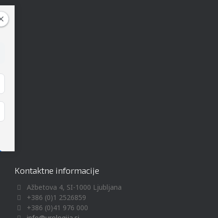
Kontaktne informacije
Ažbetova 4, SI-1000 Ljubljana
+386 (0)1 2526859
+386 (0)41 976 000
info@urologija.si