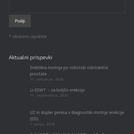
* obvezno izpolnite
Aktualni prispevki
Erektilna motnja po robotski odstranitvi
prostate
31. januarja, 2026
Li-ESWT – za boljšo erekcijo
11. septembra, 2025
UZ in dopler penisa v diagnostiki motnje erekcije
(ED)
7. julija, 2023