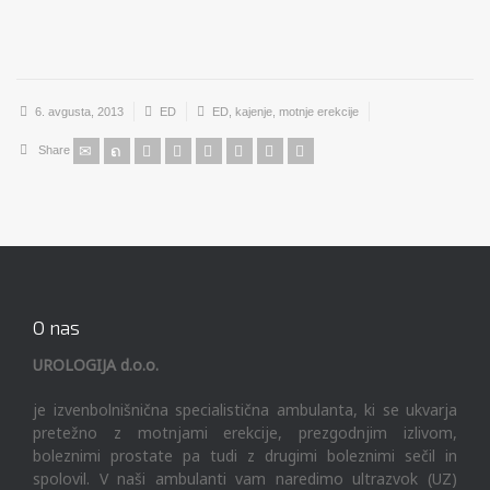
6. avgusta, 2013
ED
ED
,
kajenje
,
motnje erekcije
Share
O nas
UROLOGIJA d.o.o.
je izvenbolnišnična specialistična ambulanta, ki se ukvarja
pretežno z motnjami erekcije, prezgodnjim izlivom,
boleznimi prostate pa tudi z drugimi boleznimi sečil in
spolovil. V naši ambulanti vam naredimo ultrazvok (UZ)