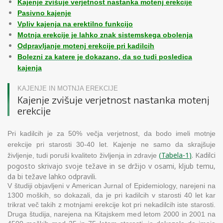
Kajenje zvišuje verjetnost nastanka motenj erekcije
Pasivno kajenje
Vpliv kajenja na erektilno funkcijo
Motnja erekcije je lahko znak sistemskega obolenja
Odpravljanje motenj erekcije pri kadilcih
Bolezni za katere je dokazano, da so tudi posledica
kajenja
KAJENJE IN MOTNJA EREKCIJE
Kajenje zvišuje verjetnost nastanka motenj
erekcije
Pri kadilcih je za 50% večja verjetnost, da bodo imeli motnje
erekcije pri starosti 30-40 let. Kajenje ne samo da skrajšuje
Tabela-1
)
. Kadilci
življenje, tudi poruši kvaliteto življenja in zdravje
(
pogosto skrivajo svoje težave in se držijo v osami, kljub temu,
da bi težave lahko odpravili.
V študiji objavljeni v American Jurnal of Epidemiology, narejeni na
1300 moških, so dokazali, da je pri kadilcih v starosti 40 let kar
trikrat več takih z motnjami erekcije kot pri nekadilcih iste starosti.
Druga študija, narejena na Kitajskem med letom 2000 in 2001 na