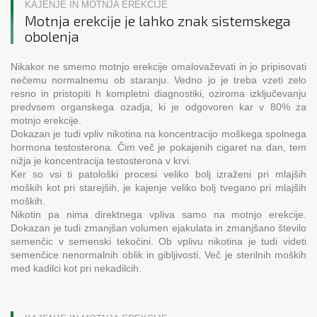
KAJENJE IN MOTNJA EREKCIJE
Motnja erekcije je lahko znak sistemskega
obolenja
Nikakor ne smemo motnjo erekcije omalovaževati in jo pripisovati
nečemu normalnemu ob staranju. Vedno jo je treba vzeti zelo
resno in pristopiti h kompletni diagnostiki, oziroma izključevanju
predvsem organskega ozadja, ki je odgovoren kar v 80% za
motnjo erekcije.
Dokazan je tudi vpliv nikotina na koncentracijo moškega spolnega
hormona testosterona. Čim več je pokajenih cigaret na dan, tem
nižja je koncentracija testosterona v krvi.
Ker so vsi ti patološki procesi veliko bolj izraženi pri mlajših
moških kot pri starejših, je kajenje veliko bolj tvegano pri mlajših
moških.
Nikotin pa nima direktnega vpliva samo na motnjo erekcije.
Dokazan je tudi zmanjšan volumen ejakulata in zmanjšano število
semenčic v semenski tekočini. Ob vplivu nikotina je tudi videti
semenčice nenormalnih oblik in gibljivosti. Več je sterilnih moških
med kadilci kot pri nekadilcih.