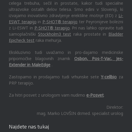
celega trebuha, sečil in prostate, kakor tudi specialne
ultrazvoke ostalih delov telesa. Smo edini v Sloveniji, ki
izvajamo inovativno zdravljenje erektilne motnje (ED) z
Li-
ESWT terapijo
in
P-SHOT® terapijo
ter Peyronijeve bolezni
z Li-ESWT in
P-SHOT® terapijo
. Pri nas lahko opravite tudi
samoplačniški
Stockholm3 test
raka prostate in
Bladder
Epicheck test
raka mehurja.
Ekskluzivno tudi uvažamo in pro-dajamo medicinske
pripomočke blagovnih znamk
Osbon, Pos-T-Vac, Jes-
Extender in MaleEdge
.
Zastopamo in prodajamo tudi vrhunske sete
Y-cellbio
za
PRP terapijo.
Za hitri posvet z urologom vam nudimo
e-Posvet
.
Direktor:
mag. Marko LOVŠIN dr.med. specialist urolog
Najdete nas tukaj