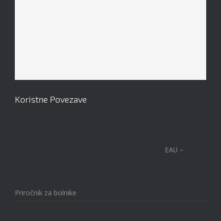
Mach 1 Obroček #8
Koristne Povezave
EAU –
Priročnik za bolnike