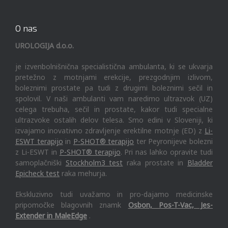
O nas
UROLOGIJA d.o.o.
je izvenbolnišnična specialistična ambulanta, ki se ukvarja
pretežno z motnjami erekcije, prezgodnjim izlivom,
boleznimi prostate pa tudi z drugimi boleznimi sečil in
spolovil. V naši ambulanti vam naredimo ultrazvok (UZ)
celega trebuha, sečil in prostate, kakor tudi specialne
ultrazvoke ostalih delov telesa. Smo edini v Sloveniji, ki
izvajamo inovativno zdravljenje erektilne motnje (ED) z
Li-
ESWT terapijo
in
P-SHOT® terapijo
ter Peyronijeve bolezni
z Li-ESWT in
P-SHOT® terapijo
. Pri nas lahko opravite tudi
samoplačniški
Stockholm3 test
raka prostate in
Bladder
Epicheck test
raka mehurja.
Ekskluzivno tudi uvažamo in pro-dajamo medicinske
pripomočke blagovnih znamk
Osbon, Pos-T-Vac, Jes-
Extender in MaleEdge
.