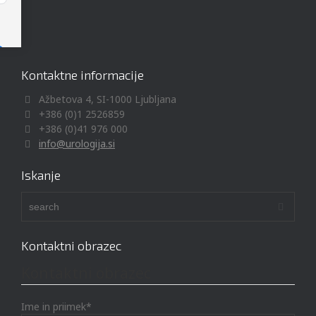
Kontaktne informacije
Ažbetova 4, SI-1000 Ljubljana
+386 (0)1 2526859
+386 (0)41 976 000
info@urologija.si
Iskanje
Kontaktni obrazec
Kontaktni obrazec
Ime in priimek*