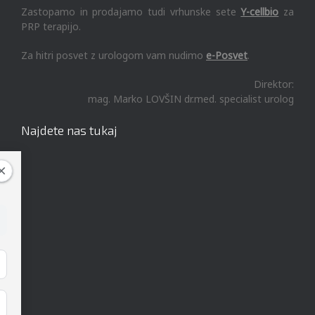
Zastopamo in prodajamo tudi vrhunske sete
Y-cellbio
za
PRP terapijo.
Za hitri posvet z urologom vam nudimo
e-Posvet
.
Direktor:
mag. Marko LOVŠIN dr.med. specialist urolog
Najdete nas tukaj