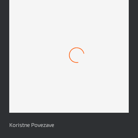
Mach 1 Obroček #8
Koristne Povezave