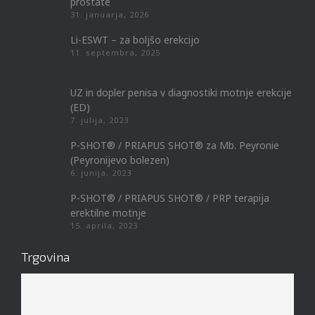
prostate
31. januarja, 2026
Li-ESWT – za boljšo erekcijo
11. septembra, 2025
UZ in dopler penisa v diagnostiki motnje erekcije
(ED)
7. julija, 2023
P-SHOT® / PRIAPUS SHOT® za Mb. Peyronie
(Peyronijevo bolezen)
6. junija, 2023
P-SHOT® / PRIAPUS SHOT® / PRP terapija
erektilne motnje
15. aprila, 2023
Trgovina