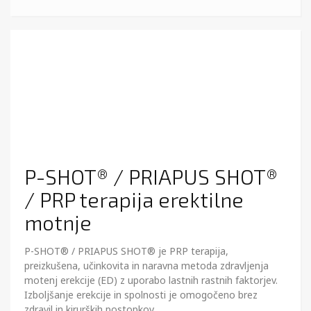
P-SHOT® / PRIAPUS SHOT®
/ PRP terapija erektilne
motnje
P-SHOT® / PRIAPUS SHOT® je PRP terapija,
preizkušena, učinkovita in naravna metoda zdravljenja
motenj erekcije (ED) z uporabo lastnih rastnih faktorjev.
Izboljšanje erekcije in spolnosti je omogočeno brez
zdravil in kirurških postopkov.