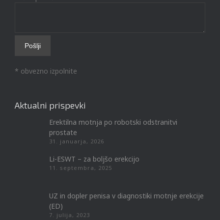
* obvezno izpolnite
Aktualni prispevki
Erektilna motnja po robotski odstranitvi
prostate
31. januarja, 2026
Li-ESWT – za boljšo erekcijo
11. septembra, 2025
UZ in dopler penisa v diagnostiki motnje erekcije
(ED)
7. julija, 2023