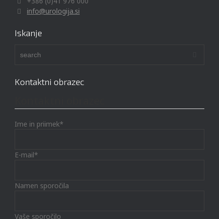
+386 (0)41 976 000
info@urologija.si
Iskanje
Kontaktni obrazec
Kontaktni obrazec
Ime in priimek*
E-mail*
Namen sporočila
Vaše sporočilo