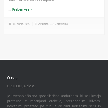
…
15. aprila, 2023
Aktualno
,
ED
,
Zdravljenje
O nas
UROLOGIJA d.o.o.
je izvenbolnišnična specialistična ambulanta, ki se ukvarja
pretežno z motnjami erekcije, prezgodnjim izlivom,
boleznimi prostate pa tudi z drugimi boleznimi sečil in