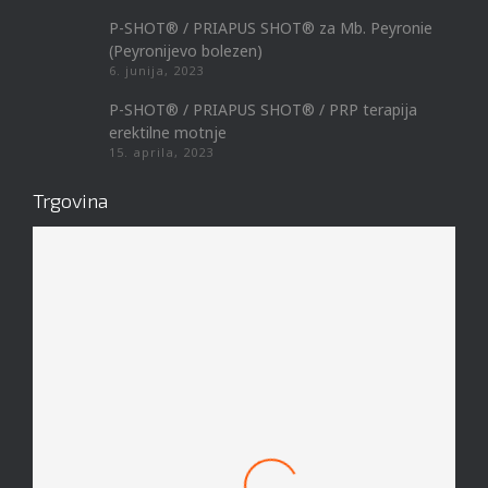
P-SHOT® / PRIAPUS SHOT® za Mb. Peyronie
(Peyronijevo bolezen)
6. junija, 2023
P-SHOT® / PRIAPUS SHOT® / PRP terapija
erektilne motnje
15. aprila, 2023
Trgovina