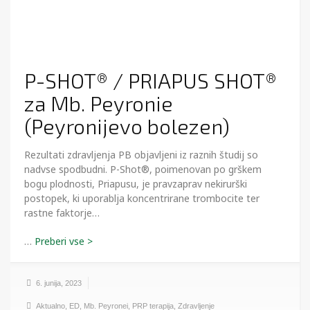
P-SHOT® / PRIAPUS SHOT®
za Mb. Peyronie
(Peyronijevo bolezen)
Rezultati zdravljenja PB objavljeni iz raznih študij so
nadvse spodbudni. P-Shot®, poimenovan po grškem
bogu plodnosti, Priapusu, je pravzaprav nekirurški
postopek, ki uporablja koncentrirane trombocite ter
rastne faktorje…
…
6. junija, 2023
Aktualno
,
ED
,
Mb. Peyronei
,
PRP terapija
,
Zdravljenje