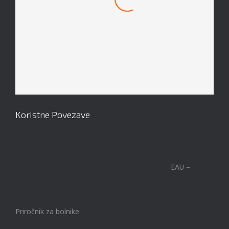
Mach 1 Obroček #8
Koristne Povezave
EAU –
Priročnik za bolnike