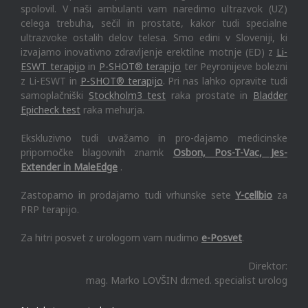
spolovil. V naši ambulanti vam naredimo ultrazvok (UZ)
celega trebuha, sečil in prostate, kakor tudi specialne
ultrazvoke ostalih delov telesa. Smo edini v Sloveniji, ki
izvajamo inovativno zdravljenje erektilne motnje (ED) z
Li-
ESWT terapijo
in
P-SHOT® terapijo
ter Peyronijeve bolezni
z Li-ESWT in
P-SHOT® terapijo
. Pri nas lahko opravite tudi
samoplačniški
Stockholm3 test
raka prostate in
Bladder
Epicheck test
raka mehurja.
Ekskluzivno tudi uvažamo in pro-dajamo medicinske
pripomočke blagovnih znamk
Osbon, Pos-T-Vac, Jes-
Extender in MaleEdge
.
Zastopamo in prodajamo tudi vrhunske sete
Y-cellbio
za
PRP terapijo.
Za hitri posvet z urologom vam nudimo
e-Posvet
.
Direktor:
mag. Marko LOVŠIN dr.med. specialist urolog