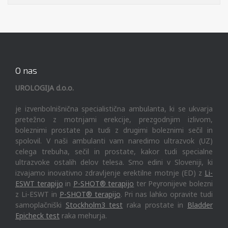
O nas
UROLOGIJA d.o.o.
je izvenbolnišnična specialistična ambulanta, ki se ukvarja
pretežno z motnjami erekcije, prezgodnjim izlivom,
boleznimi prostate pa tudi z drugimi boleznimi sečil in
spolovil. V naši ambulanti vam naredimo ultrazvok (UZ)
celega trebuha, sečil in prostate, kakor tudi specialne
ultrazvoke ostalih delov telesa. Smo edini v Sloveniji, ki
izvajamo inovativno zdravljenje erektilne motnje (ED) z
Li-
ESWT terapijo
in
P-SHOT® terapijo
ter Peyronijeve bolezni
z Li-ESWT in
P-SHOT® terapijo
. Pri nas lahko opravite tudi
samoplačniški
Stockholm3 test
raka prostate in
Bladder
Epicheck test
raka mehurja.