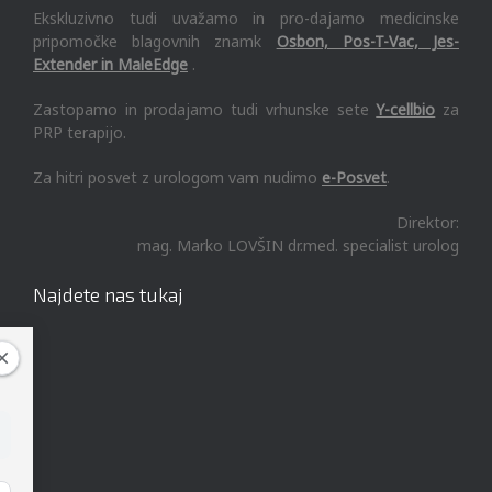
Ekskluzivno tudi uvažamo in pro-dajamo medicinske
pripomočke blagovnih znamk
Osbon, Pos-T-Vac, Jes-
Extender in MaleEdge
.
Zastopamo in prodajamo tudi vrhunske sete
Y-cellbio
za
PRP terapijo.
Za hitri posvet z urologom vam nudimo
e-Posvet
.
Direktor:
mag. Marko LOVŠIN dr.med. specialist urolog
Najdete nas tukaj