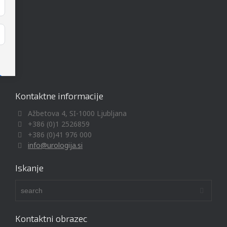
Kontaktne informacije
Ažbetova 4, SI-1000 Ljubljana
+386 (0)1 2526859
+386 (0)41 976 000
info@urologija.si
Iskanje
Kontaktni obrazec