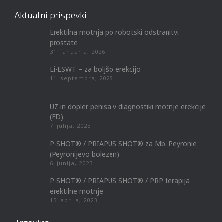
Aktualni prispevki
Erektilna motnja po robotski odstranitvi
prostate
31. januarja, 2026
Li-ESWT – za boljšo erekcijo
11. septembra, 2025
UZ in dopler penisa v diagnostiki motnje erekcije
(ED)
7. julija, 2023
P-SHOT® / PRIAPUS SHOT® za Mb. Peyronie
(Peyronijevo bolezen)
6. junija, 2023
P-SHOT® / PRIAPUS SHOT® / PRP terapija
erektilne motnje
15. aprila, 2023