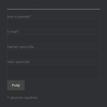
Kontaktni obrazec
Ime in priimek*
E-mail*
Namen sporočila
Vaše sporočilo
* obvezno izpolnite