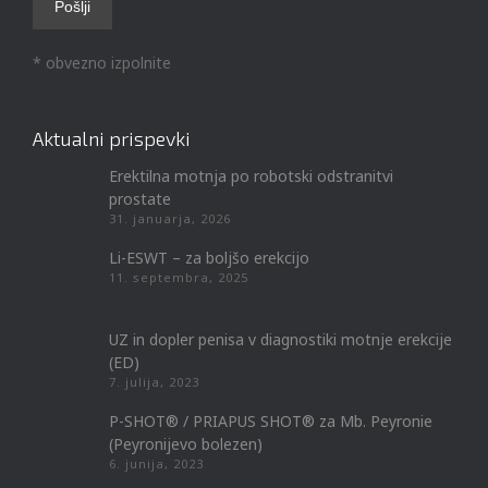
* obvezno izpolnite
Aktualni prispevki
Erektilna motnja po robotski odstranitvi
prostate
31. januarja, 2026
Li-ESWT – za boljšo erekcijo
11. septembra, 2025
UZ in dopler penisa v diagnostiki motnje erekcije
(ED)
7. julija, 2023
P-SHOT® / PRIAPUS SHOT® za Mb. Peyronie
(Peyronijevo bolezen)
6. junija, 2023