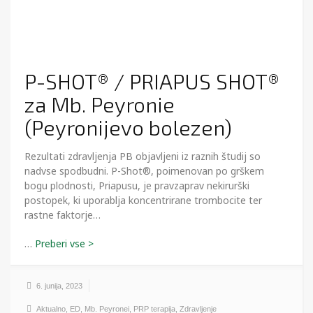
P-SHOT® / PRIAPUS SHOT®
za Mb. Peyronie
(Peyronijevo bolezen)
Rezultati zdravljenja PB objavljeni iz raznih študij so
nadvse spodbudni. P-Shot®, poimenovan po grškem
bogu plodnosti, Priapusu, je pravzaprav nekirurški
postopek, ki uporablja koncentrirane trombocite ter
rastne faktorje…
…
6. junija, 2023
Aktualno
,
ED
,
Mb. Peyronei
,
PRP terapija
,
Zdravljenje