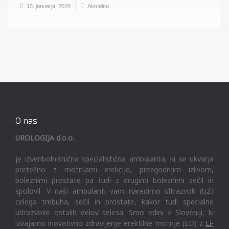
13. januarja, 2020
Aktualno
O nas
UROLOGIJA d.o.o.
je izvenbolnišnična specialistična ambulanta, ki se ukvarja
pretežno z motnjami erekcije, prezgodnjim izlivom,
boleznimi prostate pa tudi z drugimi boleznimi sečil in
spolovil. V naši ambulanti vam naredimo ultrazvok (UZ)
celega trebuha, sečil in prostate, kakor tudi specialne
ultrazvoke ostalih delov telesa. Smo edini v Sloveniji, ki
izvajamo inovativno zdravljenje erektilne motnje (ED) z
Li-