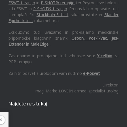
ESWT terapijo
in
P-SHOT® terapijo
ter Peyronijeve bolezni
z Li-ESWT in
P-SHOT® terapijo
. Pri nas lahko opravite tudi
samoplačniški
Stockholm3 test
raka prostate in
Bladder
Epicheck test
raka mehurja.
Ekskluzivno tudi uvažamo in pro-dajamo medicinske
pripomočke blagovnih znamk
Osbon, Pos-T-Vac, Jes-
Extender in MaleEdge
.
Zastopamo in prodajamo tudi vrhunske sete
Y-cellbio
za
PRP terapijo.
Za hitri posvet z urologom vam nudimo
e-Posvet
.
Direktor:
mag. Marko LOVŠIN dr.med. specialist urolog
Najdete nas tukaj