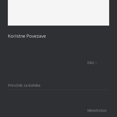
Koristne Povezave
EAU –
Priročnik za bolnike
Ministrstvo