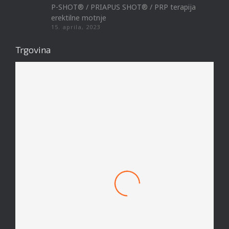
P-SHOT® / PRIAPUS SHOT® / PRP terapija
erektilne motnje
15. aprila, 2023
Trgovina
Mach 1 Obroček #8