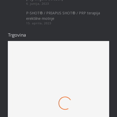
6. junija, 2023
P-SHOT® / PRIAPUS SHOT® / PRP terapija
erektilne motnje
15. aprila, 2023
Trgovina
Mach 1 Obroček #8