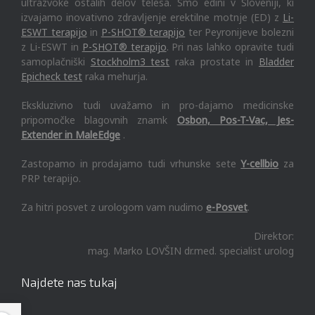
ultrazvoke ostalih delov telesa. Smo edini v Sloveniji, ki
izvajamo inovativno zdravljenje erektilne motnje (ED) z
Li-
ESWT terapijo
in
P-SHOT® terapijo
ter Peyronijeve bolezni
z Li-ESWT in
P-SHOT® terapijo
. Pri nas lahko opravite tudi
samoplačniški
Stockholm3 test
raka prostate in
Bladder
Epicheck test
raka mehurja.
Ekskluzivno tudi uvažamo in pro-dajamo medicinske
pripomočke blagovnih znamk
Osbon, Pos-T-Vac, Jes-
Extender in MaleEdge
.
Zastopamo in prodajamo tudi vrhunske sete
Y-cellbio
za
PRP terapijo.
Za hitri posvet z urologom vam nudimo
e-Posvet
.
Direktor:
mag. Marko LOVŠIN dr.med. specialist urolog
Najdete nas tukaj