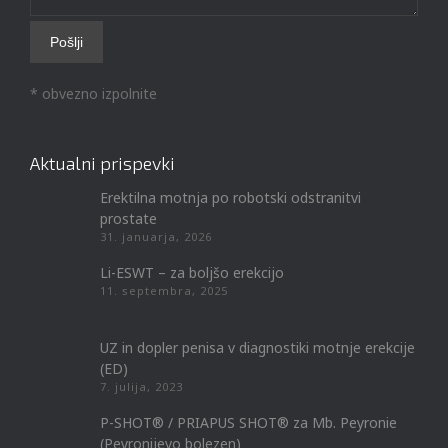
* obvezno izpolnite
Aktualni prispevki
Erektilna motnja po robotski odstranitvi
prostate
31. januarja, 2026
Li-ESWT – za boljšo erekcijo
11. septembra, 2025
UZ in dopler penisa v diagnostiki motnje erekcije
(ED)
7. julija, 2023
P-SHOT® / PRIAPUS SHOT® za Mb. Peyronie
(Peyronijevo bolezen)