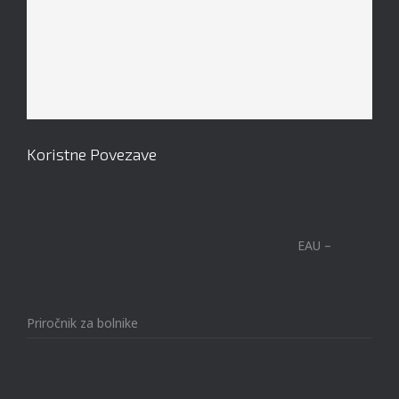
Koristne Povezave
EAU –
Priročnik za bolnike