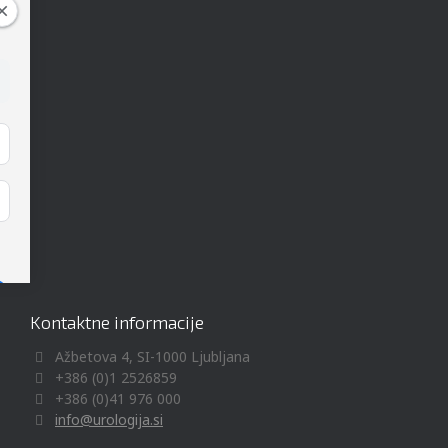
Kontaktne informacije
Ažbetova 4, SI-1000 Ljubljana
+386 (0)1 2526859
+386 (0)41 976 000
info@urologija.si