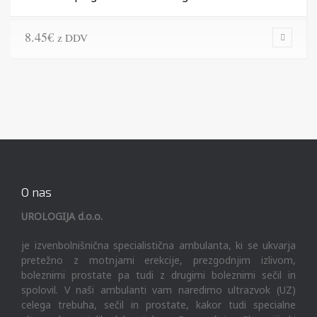
8.45
€
z DDV
O nas
UROLOGIJA d.o.o.
je izvenbolnišnična specialistična ambulanta, ki se ukvarja
pretežno z motnjami erekcije, prezgodnjim izlivom,
boleznimi prostate pa tudi z drugimi boleznimi sečil in
spolovil. V naši ambulanti vam naredimo ultrazvok (UZ)
celega trebuha, sečil in prostate, kakor tudi specialne